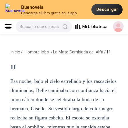
Buenovela
Descargar
Descarga el libro gratis en la app
Mi biblioteca
Busca lo que quieras
Inicio
/
Hombre lobo
/
La Mate Cambiada del Alfa
/
11
11
Esa noche, bajo el cielo estrellado y los rascacielos
iluminados, Belle caminaba con confianza hacia el
lujoso ático donde se celebraba la boda de su
hermana, Giselle. Su vestido largo de color negro
realzaba su figura esbelta. El escote se extendía
hasta el ombligo, mientras que la espalda estaba