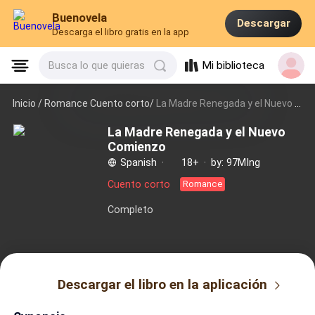
Buenovela
Descargar
Descarga el libro gratis en la app
Mi biblioteca
Busca lo que quieras
Inicio /
Romance Cuento corto/
La Madre Renegada y el Nuevo Comienzo
La Madre Renegada y el Nuevo
Comienzo
Spanish
·
18+
·
by: 97MIng
Cuento corto
Romance
Completo
Descargar el libro en la aplicación