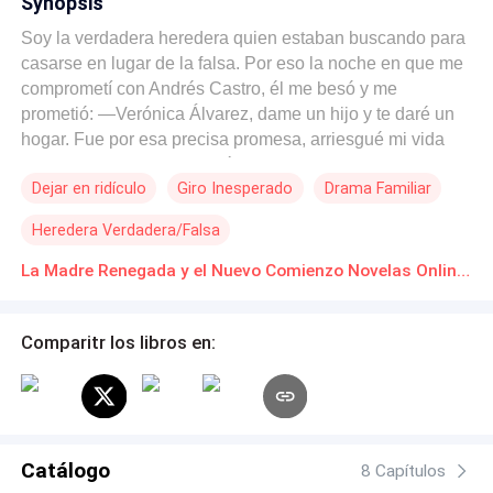
Synopsis
Soy la verdadera heredera quien estaban buscando para
casarse en lugar de la falsa. Por eso la noche en que me
comprometí con Andrés Castro, él me besó y me
prometió: —Verónica Álvarez, dame un hijo y te daré un
hogar. Fue por esa precisa promesa, arriesgué mi vida
para dar a luz a su primogénito, Mateo. Soñaba con tener
Dejar en ridículo
Giro Inesperado
Drama Familiar
un hogar propio de verdad y ser feliz con una bonita
familia. Hasta que años después, se le dio por aparecer a
Heredera Verdadera/Falsa
la supuesta falsa hija tomando de la mano a mi Mateito
mientras él niño le decía: —¡Qué bonito sería si tú
La Madre Renegada y el Nuevo Comienzo Novelas Online Descarga gratuita de PDF
señorita Camila fueses mi mamá! —Si ya dejo ser el hijo
de la amargada de mi mamá, ¿vendrías tú a ser mi mami
Comparitr los libros en:
entonces? La impostora solo se reía, mientras que
Andrés los miraba con ternura desde un lado, como si
ellos fueran una verdadera familia.
Catálogo
8 Capítulos