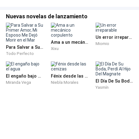
—Pasado mañana.
Nuevas novelas de lanzamiento
—Bien entonces.
Un error irreparable
Ama a un mecánico corpulento
Cuando ya iba a salir, su voz me detuvo.
Miomio
Para Salvar a Su Primer Amor, Mi Esposo Me Dejó Morir en el Mar
Xixu
Todo Perfecto
—Y por cierto, no necesitas volver a ver a Mateo. Lo
criaré bien.
El engaño bajo el agua
Fénix desde las cenizas
El Día De Su Boda, Perdí Al Hijo Del Magnate
—De acuerdo, no regresaré —respondí con firmeza.
Miranda Vega
Niebla Morales
Yasmín
Sí, he vivido confundida durante demasiados años en
el infierno de esta familia perdida.
Con la boba ilusión de creer que aquí podría tener un
hogar. Pero ya es hora de despertar de ese sueño.