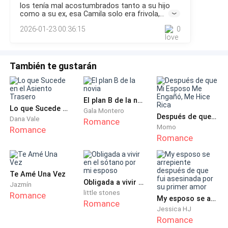
—Está bien pues.
los tenía mal acostumbrados tanto a su hijo
Alegre, las probabilidades de que mejore serán muy
como a su ex, esa Camila solo era frivola,
bajas.Acepté su sugerencia. Le di las gracias y me dispuse
lastima por ellos, al ya no estar su mamá se
2026-01-23 00:36:15
0
a salir del hospital. Al cruzar la puerta, vi a la señora
libero completamente
—Firma pues ¿y no te arrepientas.
—Después de esto, aunque te arrodilles y me ruegues,
También te gustarán
no moveré un dedo por ti.
Asentí:
El plan B de la novia
Lo que Sucede en el Asiento Trasero
Gala Montero
Después de que Mi Esposo Me Engañó, Me Hice Rica
Dana Vale
—De acuerdo entonces, que sea palabra de honor.
Romance
Momo
Romance
Romance
Andrés firmó rápidamente, como si hubiera estado
esperando este momento desde hace tiempo. Me
entregó los documentos y pregunté:
Te Amé Una Vez
Obligada a vivir en el sótano por mi esposo
Jazmín
little stones
Romance
—¿Cuándo podemos ir al registro?
My esposo se arrepiente después de que fui asesinada por su primer amor
Romance
Jessica HJ
Romance
Revisó el calendario.