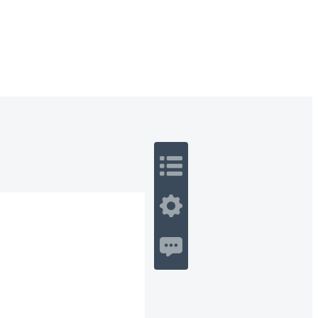
 Romance
Sci-Fi
Guerra
Otros