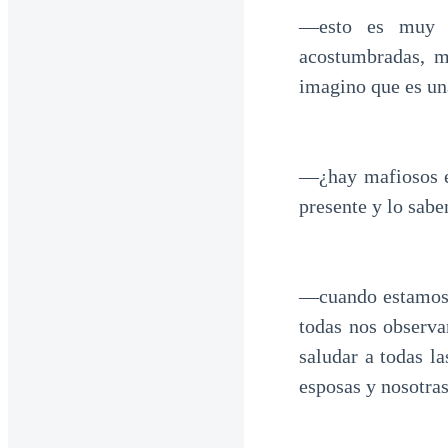
—esto es muy e
acostumbradas, m
imagino que es una
—¿hay mafiosos en
presente y lo sabe
—cuando estamos e
todas nos observ
saludar a todas l
esposas y nosotra