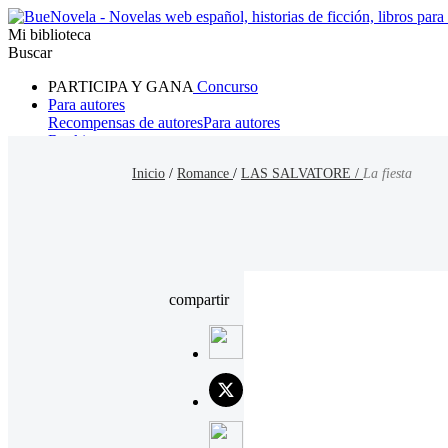
Mi biblioteca
Buscar
PARTICIPA Y GANA
Concurso
Para autores
Recompensas de autores
Para autores
Ranking
Navegar
Inicio
/
Romance
/
LAS SALVATORE /
La fiesta
Novelas
Cuentos Cortos
Todos
Romance
Hombre lobo
Mafia
Sistema
Fantasía
Urbano
LG
compartir