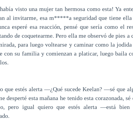
abía visto una mujer tan hermosa como esta! Ya ente
n al invitarme, esa m*****a seguridad que tiene ella
unca esperé esa reacción, pensé que sería como el re
atando de coquetearme. Pero ella me observó de pies a 
mirada, para luego voltearse y caminar como la jodid
 con su familia y comienzan a platicar, luego baila 
los.
o que estés alerta —¿Qué sucede Keelan? —sé que algo
me desperté esta mañana he tenido esta corazonada, sé
lo, pero igual quiero que estés alerta —está bien 
ado.