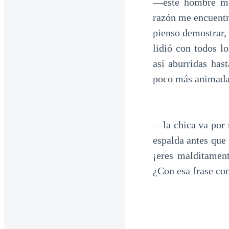
—este hombre me 
razón me encuentr
pienso demostrar,
lidió con todos l
así aburridas has
poco más animada 
—la chica va por u
espalda antes que 
¡eres malditamen
¿Con esa frase co