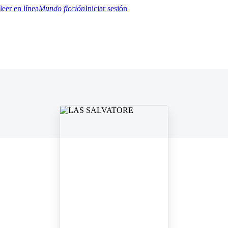
Mundo ficción
Iniciar sesión
BTQ+
YA/TEEN
Paranormal
Misterio/Thriller
Oriental
Juegos
Historia
MM