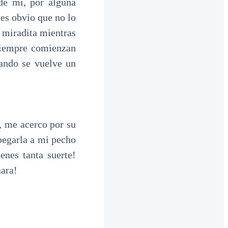
de mí, por alguna
es obvio que no lo
 miradita mientras
 siempre comienzan
uando se vuelve un
a, me acerco por su
 pegarla a mi pecho
nes tanta suerte!
nara!