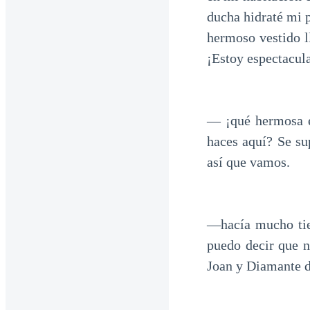
ducha hidraté mi p
hermoso vestido l
¡Estoy espectacula
— ¡qué hermosa e
haces aquí? Se su
así que vamos.
—hacía mucho tie
puedo decir que n
Joan y Diamante d