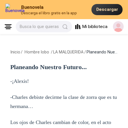
Buenovela
Descargar
Descarga el libro gratis en la app
Mi biblioteca
Busca lo que quieras
Inicio
/
Hombre lobo
/
LA MALQUERIDA
/
Planeando Nuestro Futuro...
Planeando Nuestro Futuro...
-¡Alexis!
-Charles debiste decirme la clase de zorra que es tu
hermana…
Los ojos de Charles cambian de color, en el acto