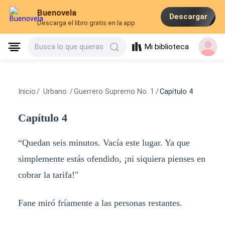
Buenovela
Descargar
Descarga el libro gratis en la app
Mi biblioteca
Busca lo que quieras
Inicio
/
Urbano
/
Guerrero Supremo No. 1
/
Capítulo 4
Capítulo 4
“Quedan seis minutos. Vacía este lugar. Ya que
simplemente estás ofendido, ¡ni siquiera pienses en
cobrar la tarifa!"
Fane miró fríamente a las personas restantes.