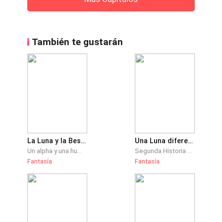
También te gustarán
La Luna y la Bestia ©
Una Luna diferente a todas.
Un alpha y una humana destinados desde hace mucho tiempo atrás, a estar juntos. Adversidades habrán y ellos sabrán lidiar con ello, ¿O no? ••• Esta historia fue escrita hace muchos años, cuando era inexperta en el tema, por lo tanto, pido disculpas y discreción en los errores que sé, tengo. Los iré corrigiendo con el tiempo. Muchas gracias por leer. Prohibida su copia y/o adaptación.
Segunda Historia de Mi Venganza "Rechazada y Aceptada" Después de la tormenta viene la calma piensan algunos, pues yo pienso lo contrario, después de la calma puede venir la tormenta. Él busca poder y con tal de lograrlo a hecho de todo hasta romper los paradigmas impuesto por los dioses de lo sobrenatural. Ha viajado al pasado para quitar a quien sea de su camino, pero «como siempre hay un, pero», no se imaginó que aquella demonía haría lo que fuera por su gente y por su amor eterno. Ella iría al fin del mundo, viajaría hasta las galaxias con tal de encontrarlo. Espero me acompañes en esta nueva aventura de la demonía Emily.
Fantasía
Fantasía