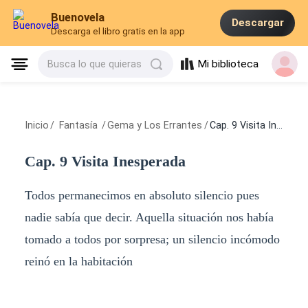
Buenovela
Descargar
Descarga el libro gratis en la app
Mi biblioteca
Busca lo que quieras
Inicio
/
Fantasía
/
Gema y Los Errantes
/
Cap. 9 Visita Inesperada
Cap. 9 Visita Inesperada
Todos permanecimos en absoluto silencio pues
nadie sabía que decir. Aquella situación nos había
tomado a todos por sorpresa; un silencio incómodo
reinó en la habitación