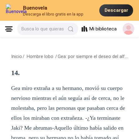
Buenovela
Descargar
Descarga el libro gratis en la app
Mi biblioteca
Busca lo que quieras
Inicio
/
Hombre lobo
/
Gea: por siempre el deseo del alfa Eros.
14.
Gea miro extraña a su hermano, movió su cuerpo
nervioso mientras el aún seguía así de cerca, no le
molestaba, pero las personas que pasaban cerca de
ellos los miraban con extrañeza. -¿Ya terminaste
Jaki? Me abrumas-Aquello último había salido en
broma, pero su hermano no lo había tomado así,