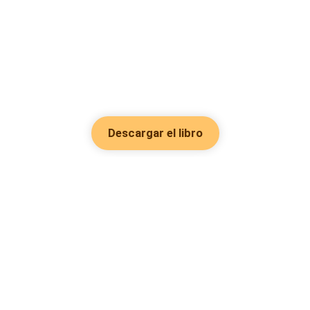
Descargar el libro
Hot Genres
Romance
Recursos
Hombre lobo
Palabras clave
Redes Sociales