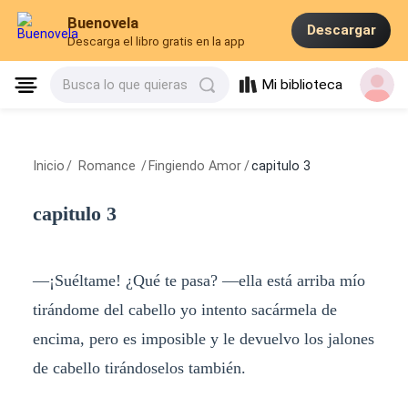
Buenovela
Descargar
Descarga el libro gratis en la app
Mi biblioteca
Busca lo que quieras
Inicio
/
Romance
/
Fingiendo Amor
/
capitulo 3
capitulo 3
—¡Suéltame! ¿Qué te pasa? —ella está arriba mío
tirándome del cabello yo intento sacármela de
encima, pero es imposible y le devuelvo los jalones
de cabello tirándoselos también.