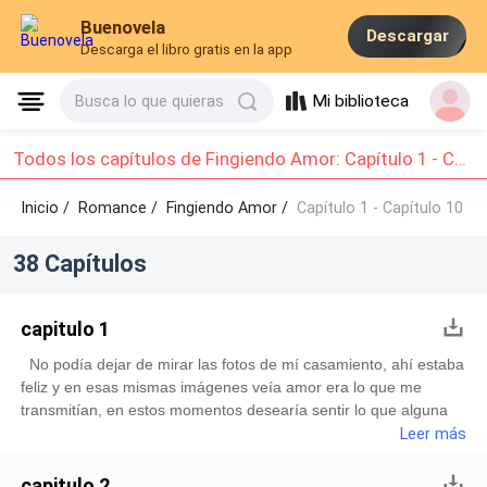
Buenovela
Descargar
Descarga el libro gratis en la app
Mi biblioteca
Busca lo que quieras
Todos los capítulos de Fingiendo Amor: Capítulo 1 - Capítulo 10
Inicio /
Romance
/
Fingiendo Amor /
Capítulo 1 - Capítulo 10
38 Capítulos
capitulo 1
No podía dejar de mirar las fotos de mí casamiento, ahí estaba
feliz y en esas mismas imágenes veía amor era lo que me
transmitían, en estos momentos desearía sentir lo que alguna
vez sentí por Paul mí marido, siento que todo fue
Leer más
desvaneciéndose, que el cuento de hadas se terminó, nuestra
vida de casados no era la misma se había vuelto rutinaria, solo
capitulo 2