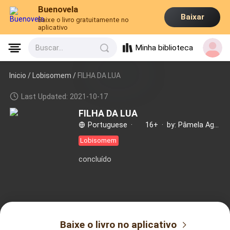
Buenovela
Baixar
Baixe o livro gratuitamente no
aplicativo
Minha biblioteca
Buscar...
Inicio /
Lobisomem
/
FILHA DA LUA
Last Updated: 2021-10-17
FILHA DA LUA
Portuguese
·
16+
·
by: Pâmela Aguiar
Lobisomem
concluído
Baixe o livro no aplicativo