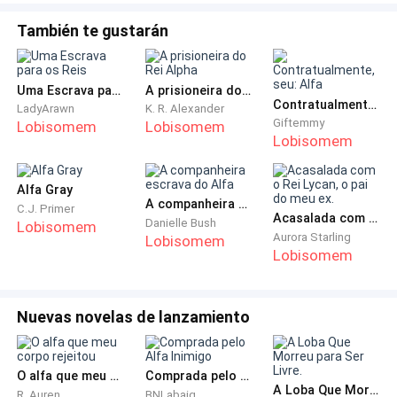
_Certo, tudo bem.- falei, sem me importar muito,
enquanto assistia o noticiário regional na televisão.
También te gustarán
Os humanos não sabem de nossa existência. Eles
Uma Escrava para os Reis
A prisioneira do Rei Alpha
nos julgam como lendas, mitos... O que fariam se
Contratualmente, seu: Alfa
LadyArawn
K. R. Alexander
soubessem que existimos?
Giftemmy
Lobisomem
Lobisomem
Lobisomem
Ultimamente andam ocorrendo muitos ataques, e
vários humanos estão sendo encontrados
Alfa Gray
A companheira escrava do Alfa
assassinados brutalmente, nas cidades próximas à
C.J. Primer
Acasalada com o Rei Lycan, o pai do meu ex.
Danielle Bush
Lobisomem
floresta. Para eles, essas mortes são um mistério.
Aurora Starling
Lobisomem
Lobisomem
Para nós, sobrenaturais, é uma dúvida sobre qual a
raça que os está assassinando. Para mim, é uma
certeza de que os vampiros ainda estão ativos,
Nuevas novelas de lanzamiento
agindo nas sombras.
_Alexa, você entendeu?- interrogou.
O alfa que meu corpo rejeitou
Comprada pelo Alfa Inimigo
A Loba Que Morreu para Ser Livre.
R. Auren
BNLabaig