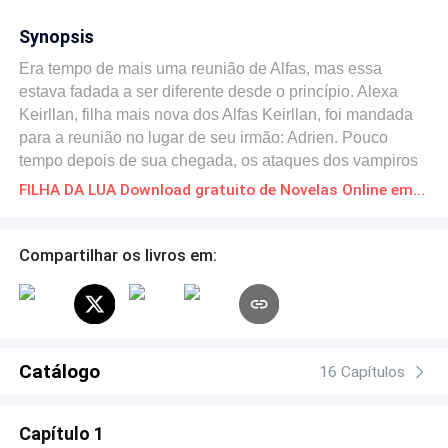
Synopsis
Era tempo de mais uma reunião de Alfas, mas essa
estava fadada a ser diferente desde o princípio. Alexa
Keirllan, filha mais nova dos Alfas Keirllan, foi mandada
para a reunião no lugar de seu irmão: Adrien. Pouco
tempo depois de sua chegada, os ataques dos vampiros
começaram e, antes que percebesse, Alexa estava
FILHA DA LUA Download gratuito de Novelas Online em PDF
envolvida em uma grande trama planejada pelo rei dos
vampiros, Volturi, e seu comparsa, Calec, o qual
almejava uma sanguinária vingança.
Compartilhar os livros em:
Catálogo
16 Capítulos
Capítulo 1