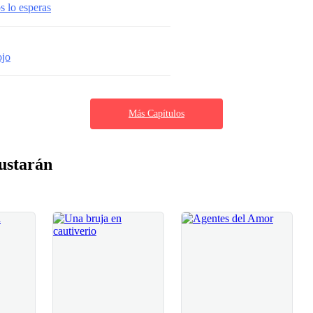
 lo esperas
ojo
Más Capítulos
ustarán