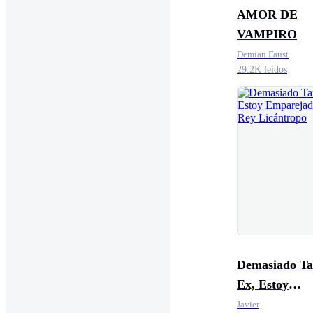
AMOR DE
VAMPIRO
Demian Faust
29.2K leídos
Demasiado Ta
Ex, Estoy
Emparejada c
Javier