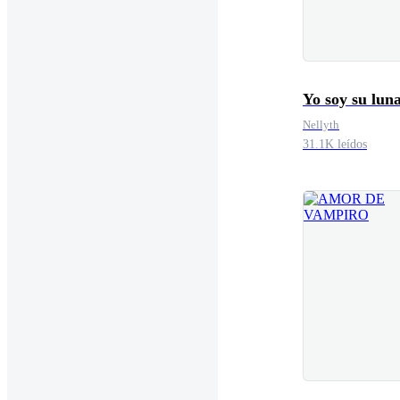
Yo soy su lun
Nellyth
31.1K leídos