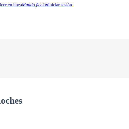
Mundo ficción
Iniciar sesión
BTQ+
YA/TEEN
Paranormal
Misterio/Thriller
Oriental
Juegos
Historia
MM
noches