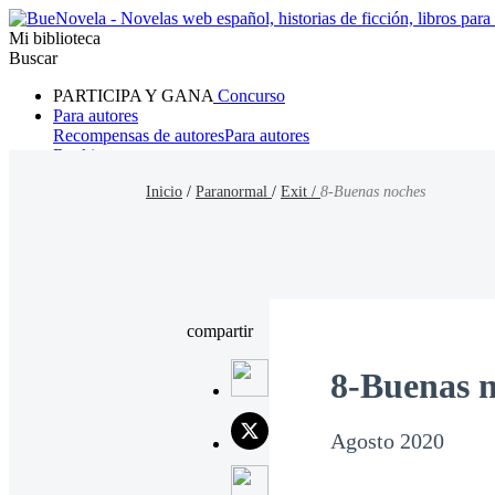
Mi biblioteca
Buscar
PARTICIPA Y GANA
Concurso
Para autores
Recompensas de autores
Para autores
Ranking
Navegar
Inicio
/
Paranormal
/
Exit /
8-Buenas noches
Novelas
Cuentos Cortos
Todos
Romance
Hombre lobo
Mafia
Sistema
Fantasía
Urbano
LG
compartir
8-Buenas 
Agosto 2020