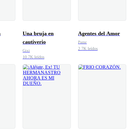
a
Una bruja en
Agentes del Amor
cautiverio
Pame
2.7K leídos
Gixi
10.7K leídos