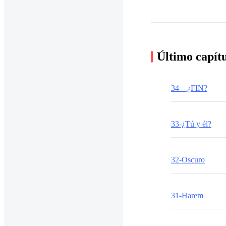
Último capít
34—¿FIN?
33-¿Tú y él?
32-Oscuro
31-Harem