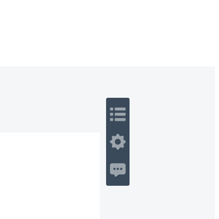
 Romance
Sci-Fi
Guerra
Otros