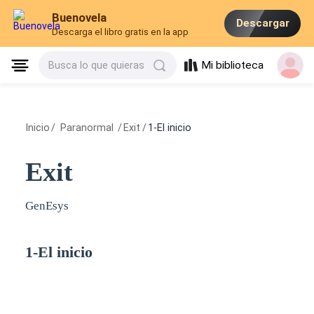
Buenovela
Descargar
Descarga el libro gratis en la app
Mi biblioteca
Busca lo que quieras
Inicio
/
Paranormal
/
Exit
/
1-El inicio
Exit
GenEsys
1-El inicio