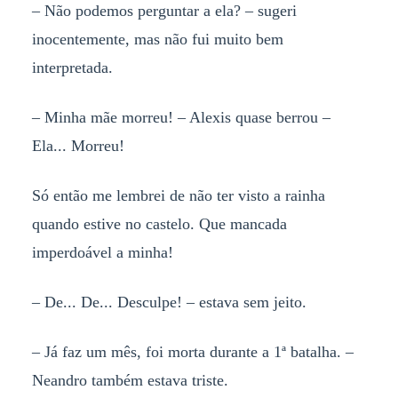
– Não podemos perguntar a ela? – sugeri
inocentemente, mas não fui muito bem
interpretada.
– Minha mãe morreu! – Alexis quase berrou –
Ela... Morreu!
Só então me lembrei de não ter visto a rainha
quando estive no castelo. Que mancada
imperdoável a minha!
– De... De... Desculpe! – estava sem jeito.
– Já faz um mês, foi morta durante a 1
ª
batalha.
–
Neandro tamb
é
m estava triste.