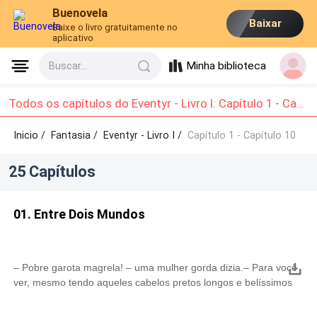
Buenovela
Baixar
Baixe o livro gratuitamente no
aplicativo
Minha biblioteca
Buscar...
Todos os capítulos do Eventyr - Livro I: Capítulo 1 - Capítulo 10
Inicio /
Fantasia
/
Eventyr - Livro I /
Capítulo 1 - Capítulo 10
25 Capítulos
01. Entre Dois Mundos
– Pobre garota magrela! – uma mulher gorda dizia.– Para você
ver, mesmo tendo aqueles cabelos pretos longos e belíssimos
ela realmente não tem sorte nenhuma na vida! – desta vez era
uma senhora com um gato – um de muitos, acredito.– Quer