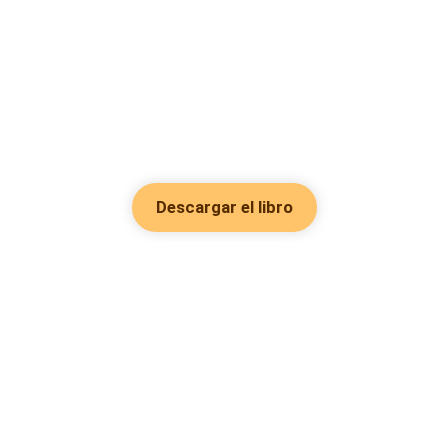
Descargar el libro
Hot Genres
Romance
Recursos
Hombre lobo
Palabras clave