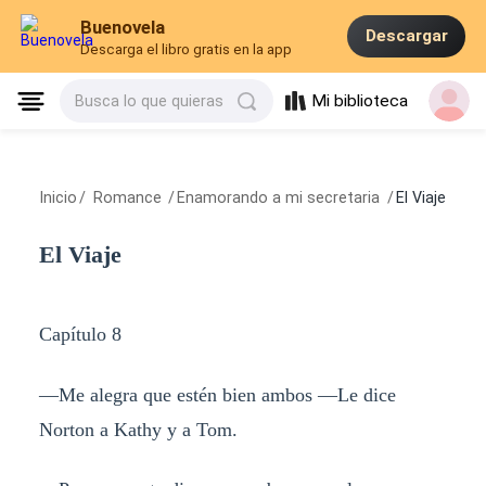
Buenovela
Descargar
Descarga el libro gratis en la app
Mi biblioteca
Busca lo que quieras
Inicio
/
Romance
/
Enamorando a mi secretaria
/
El Viaje
El Viaje
Capítulo 8
—Me alegra que estén bien ambos —Le dice
Norton a Kathy y a Tom.