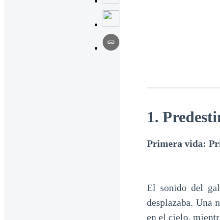
1. Predest
Primera vida: Pr
El sonido del ga
desplazaba. Una n
en el cielo, mien