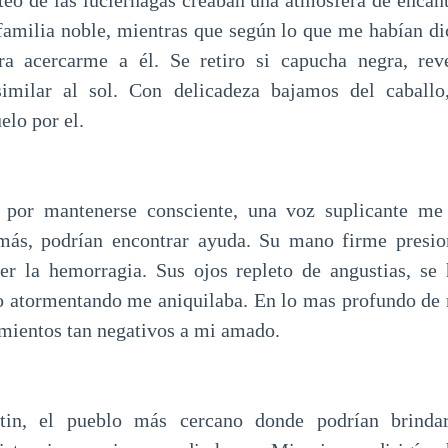
oteo de las luciérnagas creaban una atmósfera de encan
familia noble, mientras que según lo que me habían dic
ra acercarme a él. Se retiro si capucha negra, rev
 similar al sol. Con delicadeza bajamos del caballo
elo por el.
 por mantenerse consciente, una voz suplicante me
 más, podrían encontrar ayuda. Su mano firme pres
er la hemorragia. Sus ojos repleto de angustias, se
ro atormentando me aniquilaba. En lo mas profundo de
imientos tan negativos a mi amado.
in, el pueblo más cercano donde podrían brindar