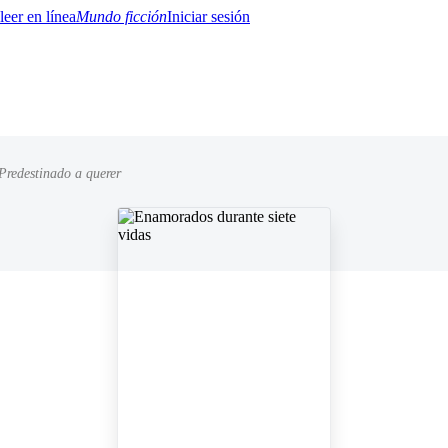
Mundo ficción
Iniciar sesión
 Predestinado a querer
BTQ+
YA/TEEN
Paranormal
Misterio/Thriller
Oriental
Juegos
Historia
MM