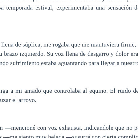
sa temporada estival, experimentaba una sensación d
 llena de súplica, me rogaba que me mantuviera firme, 
 brazo izquierdo. Su voz llena de desgarro y dolor era
ndo sufrimiento estaba aguantando para llegar a nuestr
iga a mi amado que controlaba al equino. El ruido d
uzar el arroyo.
 —mencioné con voz exhausta, indicandole que no pod
 —me siento muy helada —susurré con cierta complic