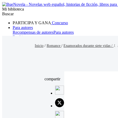
Mi biblioteca
Buscar
PARTICIPA Y GANA
Concurso
Para autores
Recompensas de autores
Para autores
Ranking
Navegar
Inicio
/
Romance
/
Enamorados durante siete vidas /
1.
Novelas
Cuentos Cortos
Todos
Romance
Hombre lobo
Mafia
Sistema
Fantasía
Urbano
LG
compartir