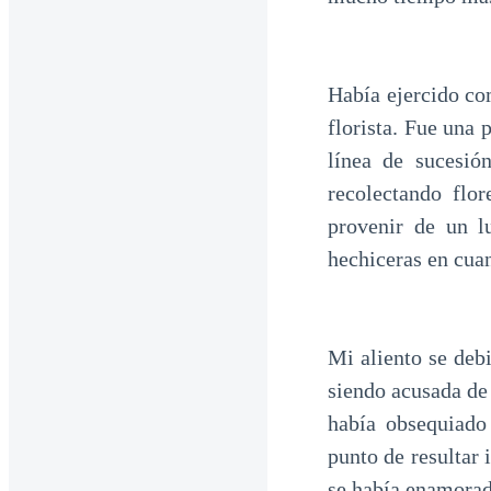
Había ejercido co
florista. Fue una 
línea de sucesi
recolectando flo
provenir de un l
hechiceras en cua
Mi aliento se deb
siendo acusada de 
había obsequiado
punto de resultar 
se había enamorad