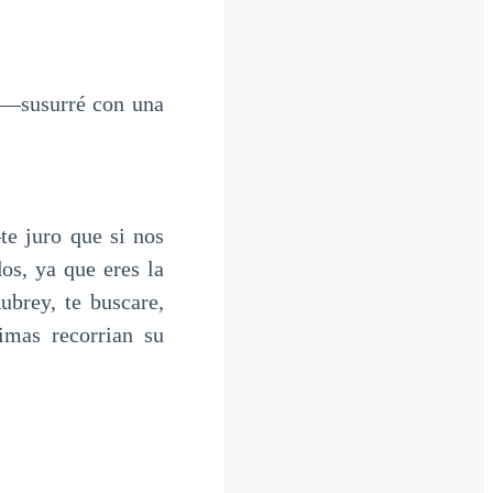
s —susurré con una
e juro que si nos
s, ya que eres la
brey, te buscare,
imas recorrian su