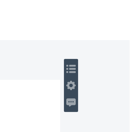
 Romance
Sci-Fi
Guerra
Otros