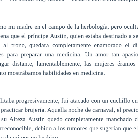
mo mi madre en el campo de la herbología, pero ocul
pena que el príncipe Austin, quien estaba destinado a s
ón al trono, quedara completamente enamorado el d
res para preparar una medicina. Un amor tan apasi
ugar distante, lamentablemente, las mujeres éramos
nto mostrábamos habilidades en medicina.
ilitaba progresivamente, fui atacado con un cuchillo en
practicar brujería. Aquella noche de carnaval, el prec
 su Alteza Austin quedó completamente manchado de
irreconocible, debido a los rumores que sugerían que e
o de mí por un hechizo.