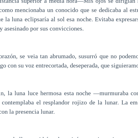
istancia superior a media hora—Mis ojos se dirigían 
 como mencionaba un conocido que se dedicaba al estu
e la luna eclipsaría al sol esa noche. Evitaba expresa
y asesinado por sus convicciones.
orazón, se veia tan abrumado, susurró que no podemos
go con su voz entrecortada, deseperada, que siguieramo
n, la luna luce hermosa esta noche —murmuraba con
 contemplaba el resplandor rojizo de la lunar. La em
on la presencia lunar.