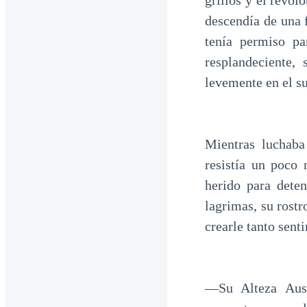
grillos y el revol
descendía de una 
tenía permiso pa
resplandeciente,
levemente en el su
Mientras luchaba
resistía un poco
herido para deten
lagrimas, su rost
crearle tanto sent
—Su Alteza Aust