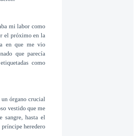
taba mi labor como
er el próximo en la
ía en que me vio
onado que parecía
 etiquetadas como
 un órgano crucial
ioso vestido que me
 sangre, hasta el
l príncipe heredero