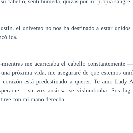
su cabello, senti húmeda, quizás por mi propia sangre.
stin, el universo no nos ha destinado a estar unido
ncólica.
entras me acariciaba el cabello constantemente —t
 una próxima vida, me aseguraré de que estemos unido
i corazón está predestinado a querer. Te amo Lady Au
sperame —su voz ansiosa se vislumbraba. Sus lagr
detuve con mi mano derecha.