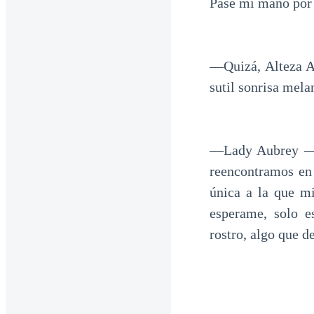
Pase mi mano por 
—Quizá, Alteza Au
sutil sonrisa mela
—Lady Aubrey —mi
reencontramos en
única a la que m
esperame, solo e
rostro, algo que 