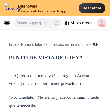
Buenovela
Descargar
Descarga el libro gratis en la app
Mi biblioteca
Busca lo que quieras
Inicio
/
Hombre lobo
/
Enamorada de mi profesor
/
PUNTO DE VISTA DE FREYA
PUNTO DE VISTA DE FREYA
—¿Quieres que me vaya? —pregunta Adrian en
voz baja—. ¿Te quiero tener privacidad?
"No. Quédate." Me siento y acerco la caja. "Puede
que te necesite."