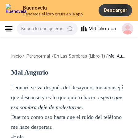
Buenovela
Descargar
Descarga el libro gratis en la app
Mi biblioteca
Busca lo que quieras
Inicio
/
Paranormal
/
En Las Sombras (Libro 1)
/
Mal Augurio
Mal Augurio
Leonard se va después del desayuno, me aconsejó
que descanse y es lo que quiero hacer,
espero que
esa sombra deje de molestarme.
Duermo como oso hasta que el ruido del teléfono
me hace despertar.
-Hola...