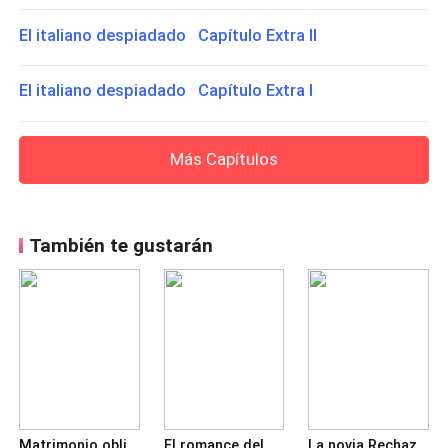
El italiano despiadado Capítulo Extra II
El italiano despiadado Capítulo Extra I
Más Capítulos
También te gustarán
Matrimonio obligado
El romance del dulce remolino: Señor, ¿le gustaría ser mi pareja en el matrimonio?
La novia Rechazada