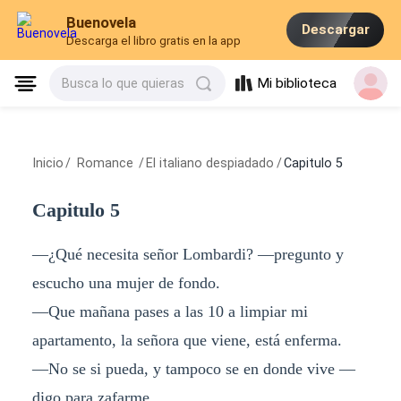
Buenovela
Descargar
Descarga el libro gratis en la app
Mi biblioteca
Busca lo que quieras
Inicio
/
Romance
/
El italiano despiadado
/
Capitulo 5
Capitulo 5
—¿Qué necesita señor Lombardi? —pregunto y
escucho una mujer de fondo.
—Que mañana pases a las 10 a limpiar mi
apartamento, la señora que viene, está enferma.
—No se si pueda, y tampoco se en donde vive —
digo para zafarme.