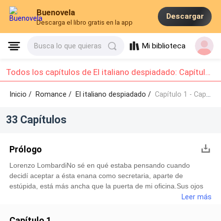
Buenovela
Descargar
Descarga el libro gratis en la app
Mi biblioteca
Busca lo que quieras
Todos los capítulos de El italiano despiadado: Capítulo 1 - Capítulo 10
Inicio /
Romance
/
El italiano despiadado /
Capítulo 1 - Capítulo 10
33 Capítulos
Prólogo
Lorenzo LombardiNo sé en qué estaba pensando cuando
decidí aceptar a ésta enana como secretaria, aparte de
estúpida, está más ancha que la puerta de mi oficina.Sus ojos
azules y su hermosa boca grande la ayudan un poco, pero ese
Leer más
poco no me convence para verla en la empresa de nuevo.Hoy
mismo la despido.-Eres todo un actor porno, Lorenzo. -dice
Capítulo 1