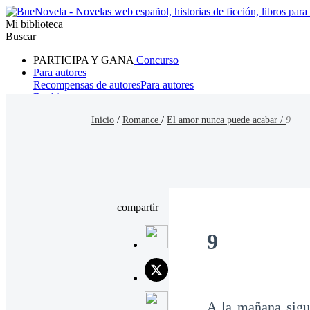
Mi biblioteca
Buscar
PARTICIPA Y GANA
Concurso
Para autores
Recompensas de autores
Para autores
Ranking
Navegar
Inicio
/
Romance
/
El amor nunca puede acabar /
9
Novelas
Cuentos Cortos
Todos
Romance
Hombre lobo
Mafia
Sistema
Fantasía
Urbano
LG
compartir
9
A la mañana sigu