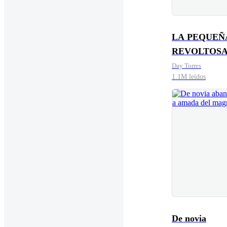
LA PEQUEÑ
REVOLTOSA
CEO
Day Torres
1.1M leídos
De novia