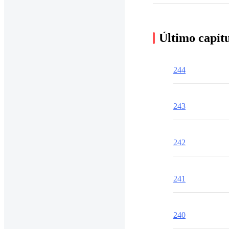
Último capít
244
243
242
241
240