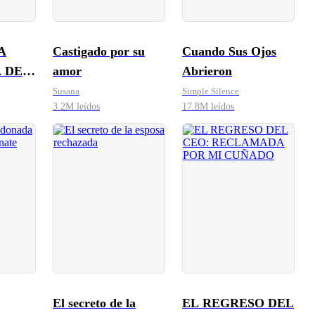
A
Castigado por su
Cuando Sus Ojos
 DEL
amor
Abrieron
Susana
Simple Silence
3.2M leídos
17.8M leídos
El secreto de la
EL REGRESO DEL