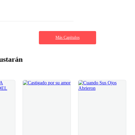
Más Capítulos
ustarán