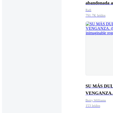
abandonada a
amada del ma
Rafi
791.7K leídos
SU MÁS DU
VENGANZA. 
inimaginable
Betty Williams
153 leídos
regreso).