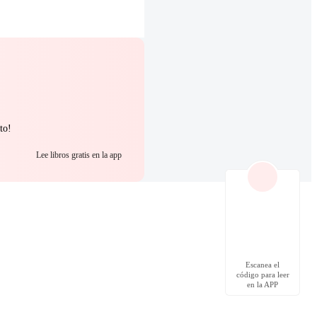
to!
Lee libros gratis en la app
Escanea el
código para leer
en la APP