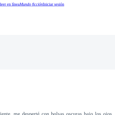
Mundo ficción
Iniciar sesión
BTQ+
YA/TEEN
Paranormal
Misterio/Thriller
Oriental
Juegos
Historia
MM
iente, me desperté con bolsas oscuras bajo los ojos.