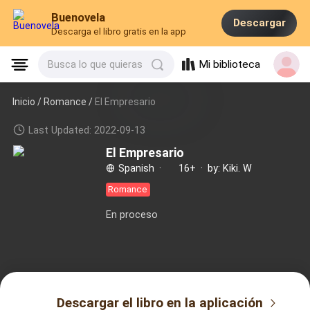
Buenovela
Descargar
Descarga el libro gratis en la app
Mi biblioteca
Busca lo que quieras
Inicio /
Romance
/
El Empresario
Last Updated: 2022-09-13
El Empresario
Spanish
·
16+
·
by: Kiki. W
Romance
En proceso
Descargar el libro en la aplicación