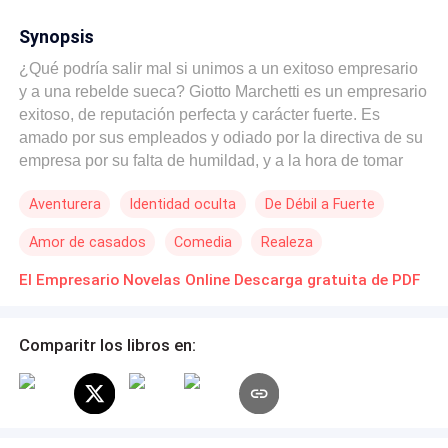
Synopsis
¿Qué podría salir mal si unimos a un exitoso empresario
y a una rebelde sueca? Giotto Marchetti es un empresario
exitoso, de reputación perfecta y carácter fuerte. Es
amado por sus empleados y odiado por la directiva de su
empresa por su falta de humildad, y a la hora de tomar
decisiones resulta ser cruel. Dueño de una de las
Aventurera
Identidad oculta
De Débil a Fuerte
mejores empresas de tecnología de toda Amsterdam,
está lleno de una vida de lujos para su edad. Tiene una
Amor de casados
Comedia
Realeza
intachable imagen y es fiel creyente que la paz solo se
gana cuando vives en silencio y total calma. Lady Alexia
El Empresario Novelas Online Descarga gratuita de PDF
de Suecia, es una mujer bastante especial. Licenciada en
historia universal y diseño gráfico. Tiene mala reputación
Comparitr los libros en:
por la falta de tacto hacia las personas. No acepta errores
nadie y es considerada una mujer cruel que carece de
sentimientos. Los padres de Alexia, están preocupados
ante la nueva actitud hiriente que está teniendo su hija.
Le han pedido ayuda al padre de Giotto con la intención