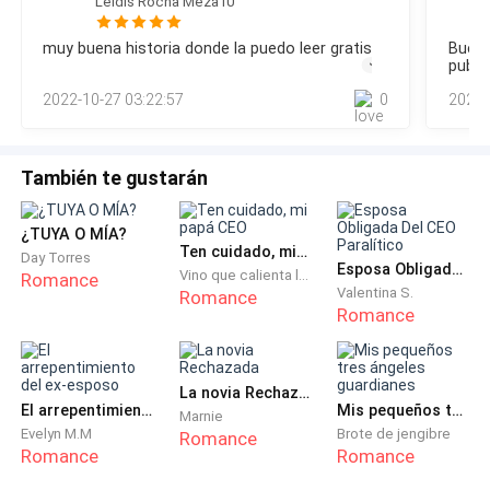
Leidis Rocha Meza10
tampoco estoy de acuerdo en eso, pero es algo temporal…
sé qué saldrá de eso y Alek, tomará su lugar nuevamente.Yo
Hola, soy Giotto Marchetti y vengo a mostrarte lo
muy buena historia donde la puedo leer gratis
Buen 
quería ser libre y encontré mi libertad en Alek. Giotto quería
publi
perfecto que soy...
ser libre y encontró su libertad en Alexia y Mateo.Gio
2022-10-27 03:22:57
0
2022-
siempre fue un niño rebelde
Solo si Alexia no me estorba.
También te gustarán
¿TUYA O MÍA?
Ten cuidado, mi papá CEO
Day Torres
Esposa Obligada Del CEO Paralítico
Vino que calienta las flores
Romance
Valentina S.
Romance
Romance
La novia Rechazada
El arrepentimiento del ex-esposo
Mis pequeños tres ángeles guardianes
Marnie
Evelyn M.M
Brote de jengibre
Romance
Romance
Romance