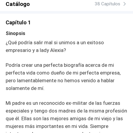
Catálogo
de que ella logre cambiar y que el pueblo al que ella
38 Capítulos
debe reinar, vuelva a quererla. Dos personas con
caracteres diferentes y actitudes frías, son obligados a
Capítulo 1
hablar y a convivir más de una tarde sin que se maten.
¿Será que lady Alexia es todo lo que dicen de ella?
Sinopsis
¿Giotto podrá ayudar a su padre en esta última misión?
¿Qué podría salir mal si unimos a un exitoso
empresario y a lady Alexia?
Podría crear una perfecta biografía acerca de mi
perfecta vida como dueño de mi perfecta empresa,
pero lamentablemente no hemos venido a hablar
solamente de mí.
Mi padre es un reconocido ex-militar de las fuerzas
especiales y tengo dos madres de la misma profesión
que él. Ellas son las mejores amigas de mi viejo y las
mujeres más importantes en mi vida. Siempre