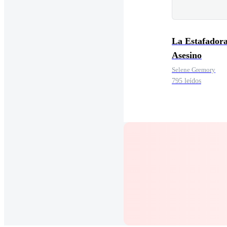
La Estafadora
Asesino
Selene Gremory
795 leídos