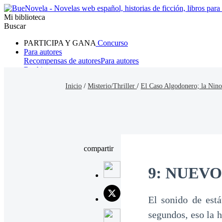
Mi biblioteca
Buscar
PARTICIPA Y GANA
Concurso
Para autores
Recompensas de autores
Para autores
Ranking
Navegar
Inicio
/
Misterio/Thriller
/
El Caso Algodonero; la Nin
Novelas
Cuentos Cortos
Todos
Romance
Hombre lobo
Mafia
Sistema
Fantasía
Urbano
LG
compartir
9: NUEV
El sonido de está
segundos, eso la 