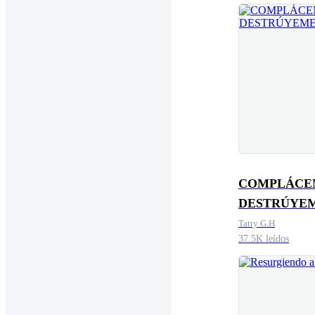
COMPLÁCE
DESTRÚYE
Tatty G.H
37.5K leídos