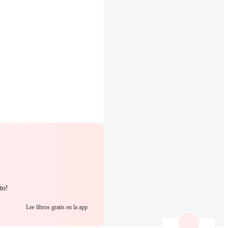
to!
Lee libros gratis en la app