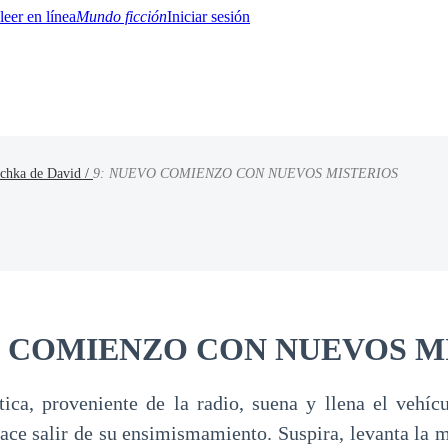
Mundo ficción
Iniciar sesión
ochka de David /
9: NUEVO COMIENZO CON NUEVOS MISTERIOS
BTQ+
YA/TEEN
Paranormal
Misterio/Thriller
Oriental
Juegos
Historia
MM
O COMIENZO CON NUEVOS M
tica, proveniente de la radio, suena y llena el vehíc
hace salir de su ensimismamiento. Suspira, levanta la 