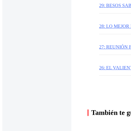
29: BESOS S
28: LO MEJOR
27: REUNIÓN 
26: EL VALIE
También te g