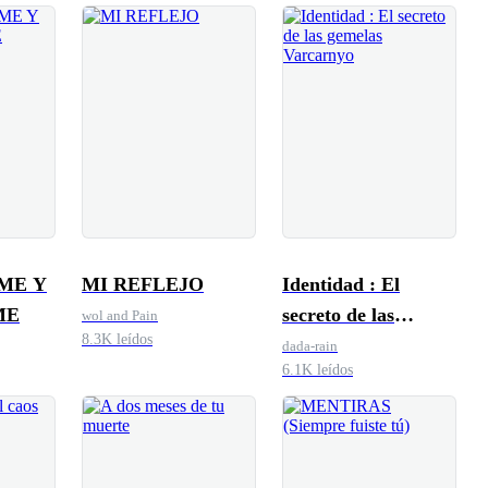
ME Y
MI REFLEJO
Identidad : El
ME
secreto de las
wol and Pain
8.3K leídos
gemelas Varcarnyo
dada-rain
6.1K leídos