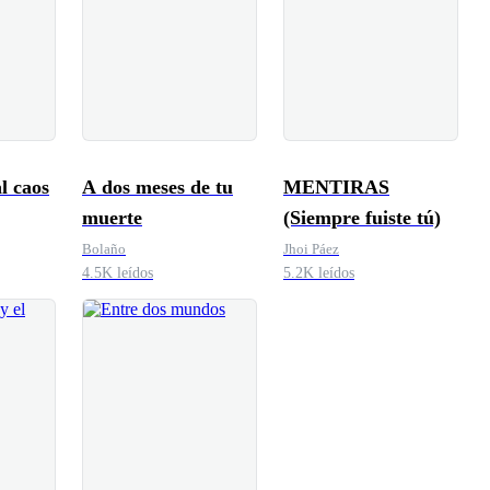
l caos
A dos meses de tu
MENTIRAS
muerte
(Siempre fuiste tú)
Bolaño
Jhoi Páez
4.5K leídos
5.2K leídos