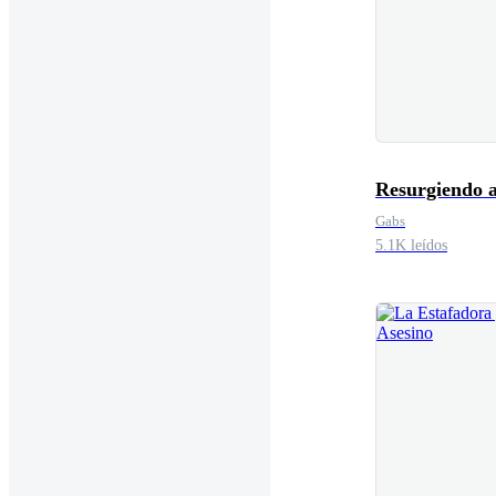
Resurgiendo a
Gabs
5.1K leídos