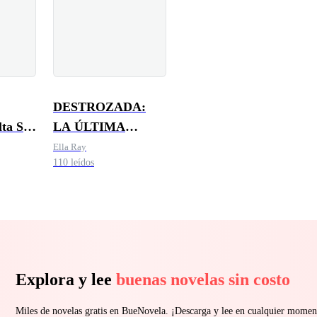
DESTROZADA:
lta Ser
LA ÚLTIMA
COOPER
Ella Ray
110 leídos
Explora y lee
buenas novelas sin costo
Miles de novelas gratis en BueNovela. ¡Descarga y lee en cualquier momen