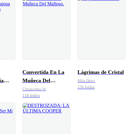
Convertida En La
Lágrimas de Cristal
ia
Muñeca Del
Mila Dalvi
156 leídos
el
Mafioso.
Christopher W
118 leídos