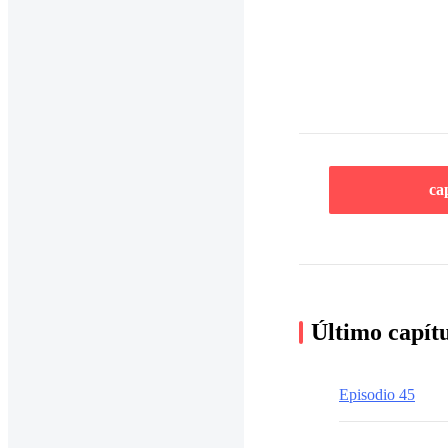
ca
Último capít
Episodio 45