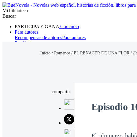
Mi biblioteca
Buscar
PARTICIPA Y GANA
Concurso
Para autores
Recompensas de autores
Para autores
Ranking
Navegar
Inicio
/
Romance
/
EL RENACER DE UNA FLOR /
Ep
Novelas
Cuentos Cortos
Todos
Romance
Hombre lobo
Mafia
Sistema
Fantasía
Urbano
LG
compartir
Episodio 1
El almuerzo había