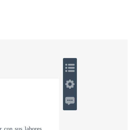
 Romance
Sci-Fi
Guerra
Otros
r con sus labores.