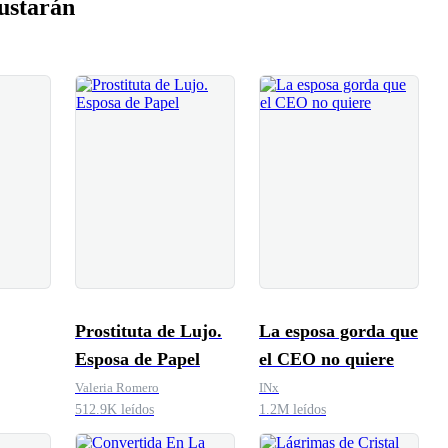
ustarán
Prostituta de Lujo.
La esposa gorda que
Esposa de Papel
el CEO no quiere
Valeria Romero
INx
512.9K leídos
1.2M leídos