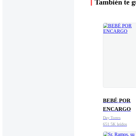
También te g
BEBÉ POR
ENCARGO
Day Torres
651.5K leídos