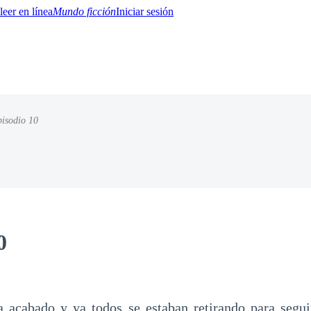
Mundo ficción
Iniciar sesión
isodio 10
BTQ+
YA/TEEN
Paranormal
Misterio/Thriller
Oriental
Juegos
Historia
MM
0
 acabado y ya todos se estaban retirando para segui