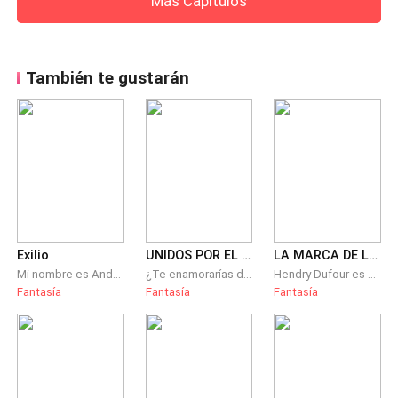
Más Capítulos
También te gustarán
Exilio
UNIDOS POR EL DESTINO
LA MARCA DE LA BESTIA
Mi nombre es Andrómeda, yo era una princesa hasta hace un tiempo, después de un suceso fatal fui exiliada por mis padres, he estado vagando por distintos mundos en busca de un nuevo inicio, ahora tengo una vida nueva en la Tierra, tengo nuevas metas y nuevos sueños, pero debo volver a enfrentar mi destino, aunque esto me lleve a la muerte. Exilio narra una historia de magia y dimensiones ocultas donde la protagonista debe tomar decisiones que afectaran el destino de todos. Libro 1 de 3
¿Te enamorarías de alguien diferente a ti? Me pregunto a mí misma. —Tienes que alejarte de él —me grita mi conciencia. —El amor no entiende de razones, —responde el corazón. Es difícil tomar una decisión, estoy enamorada de la persona equivocada.
Hendry Dufour es un Misterioso Alfa, cuya tranquilidad termina una noche en dónde la Diosa Luna decide jugar con el al marcar a la que se considera Alma Gemela del Rey Vampiro, sin embargo las mentiras siempre salen a la Luz.
Fantasía
Fantasía
Fantasía