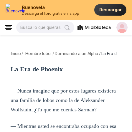
Buenovela
Descargar
Descarga el libro gratis en la app
Mi biblioteca
Busca lo que quieras
Inicio
/
Hombre lobo
/
Dominando a un Alpha
/
La Era de Phoenix
La Era de Phoenix
— Nunca imagine que por estos lugares existiera
una familia de lobos como la de Aleksander
Wolfstain, ¿Tu que me cuentas Sarman?
— Mientras usted se encontraba ocupado con esa