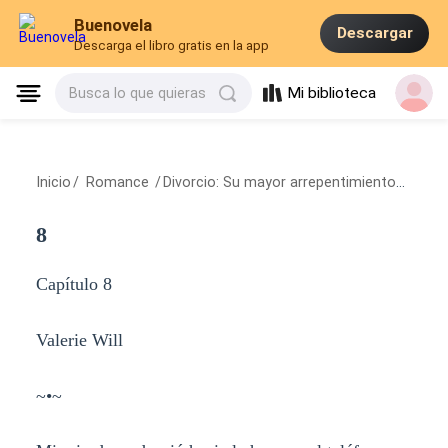
Buenovela
Descargar
Descarga el libro gratis en la app
Mi biblioteca
Busca lo que quieras
Inicio
/
Romance
/
Divorcio: Su mayor arrepentimiento
/
8
8
Capítulo 8
Valerie Will
~•~