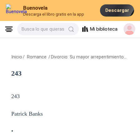
Buenovela
Descargar
Descarga el libro gratis en la app
Mi biblioteca
Busca lo que quieras
Inicio
/
Romance
/
Divorcio: Su mayor arrepentimiento
/
243
243
243
Patrick Banks
•