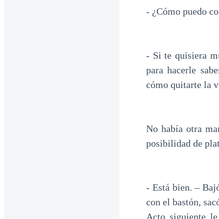
- ¿Cómo puedo con
- Si te quisiera 
para hacerle sab
cómo quitarte la v
No había otra man
posibilidad de pla
- Está bien. – Ba
con el bastón, sac
Acto siguiente l