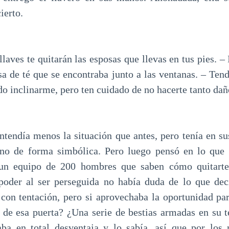
ierto.
llaves te quitarán las esposas que llevas en tus pies. –
sa de té que se encontraba junto a las ventanas. – Tend
o inclinarme, pero ten cuidado de no hacerte tanto dañ
ntendía menos la situación que antes, pero tenía en su
y no de forma simbólica. Pero luego pensó en lo que 
un equipo de 200 hombres que saben cómo quitarte 
poder al ser perseguida no había duda de lo que dec
con tentación, pero si aprovechaba la oportunidad pa
s de esa puerta? ¿Una serie de bestias armadas en su t
taba en total desventaja y lo sabía, así que por los