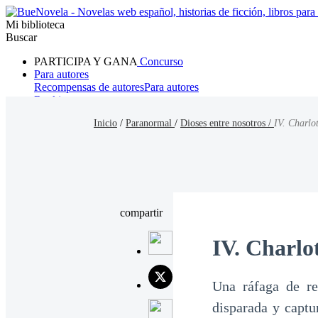
Mi biblioteca
Buscar
PARTICIPA Y GANA
Concurso
Para autores
Recompensas de autores
Para autores
Ranking
Navegar
Inicio
/
Paranormal
/
Dioses entre nosotros /
IV. Charlot
Novelas
Cuentos Cortos
Todos
Romance
Hombre lobo
Mafia
Sistema
Fantasía
Urbano
LG
compartir
IV. Charlo
Una ráfaga de re
disparada y captu