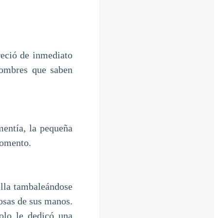
reció de inmediato
hombres que saben
mentía, la pequeña
momento.
ella tambaleándose
posas de sus manos.
olo le dedicó una