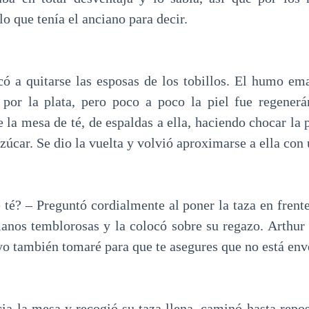
o que tenía el anciano para decir.
có a quitarse las esposas de los tobillos. El humo em
 por la plata, pero poco a poco la piel fue regener
e la mesa de té, de espaldas a ella, haciendo chocar la
azúcar. Se dio la vuelta y volvió aproximarse a ella con 
 té? – Preguntó cordialmente al poner la taza en frente
anos temblorosas y la colocó sobre su regazo. Arthur
 yo también tomaré para que te asegures que no está en
cia la mesa y recogió su taza llena, caminó hasta repos