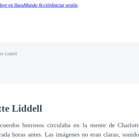
Mundo ficción
Iniciar sesión
te Liddell
BTQ+
YA/TEEN
Paranormal
Misterio/Thriller
Oriental
Juegos
Historia
MM
tte Liddell
cuerdos borrosos circulaba en la mente de Charlott
rada horas antes. Las imágenes no eran claras; sonido