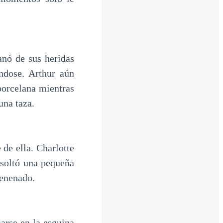
anó de sus heridas
ándose. Arthur aún
 porcelana mientras
una taza.
 de ella. Charlotte
 soltó una pequeña
venenado.
arse en la esquina