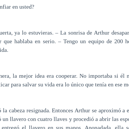
fiar en usted?
muerta, ya lo estuvieras. – La sonrisa de Arthur desapa
er que hablaba en serio. – Tengo un equipo de 200 
ida.
era, la mejor idea era cooperar. No importaba si él 
ticar para salvar su vida era lo único que tenía en ese 
jó la cabeza resignada. Entonces Arthur se aproximó a 
ó un llavero con cuatro llaves y procedió a abrir las es
e entregó el llavero en sus manos. Anonadada, ella s