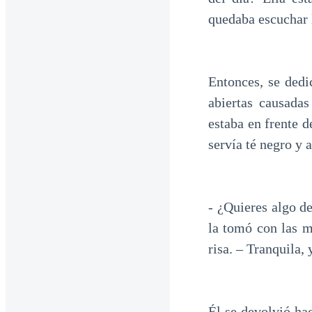
quedaba escuchar l
Entonces, se dedi
abiertas causadas
estaba en frente d
servía té negro y 
- ¿Quieres algo de
la tomó con las m
risa. – Tranquila,
Él se devolvió ha