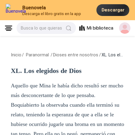
Buenovela
Descargar
Descarga el libro gratis en la app
Mi biblioteca
Busca lo que quieras
Inicio
/
Paranormal
/
Dioses entre nosotros
/
XL. Los elegidos de Dios
XL. Los elegidos de Dios
Aquello que Mina le había dicho resultó ser mucho
más desconcertante de lo que pensaba.
Boquiabierto la observaba cuando ella terminó su
relato, teniendo la esperanza de que a ella se le
hubiese ocurrido jugarle una broma en un momento
tan tenso. Pero ella no lo negó, permaneció con