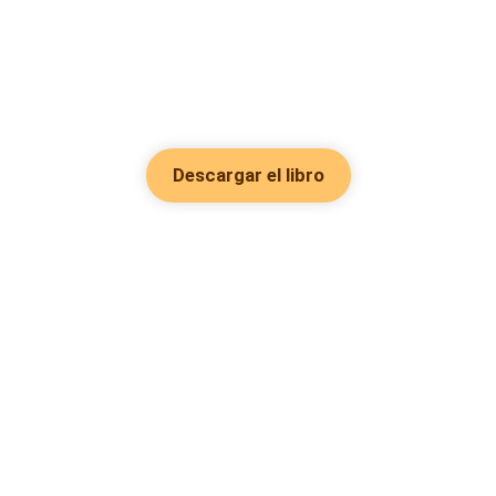
Descargar el libro
Hot Genres
Romance
Recursos
Hombre lobo
Palabras clave
Redes Sociales
Mafia
Búsquedas calientes