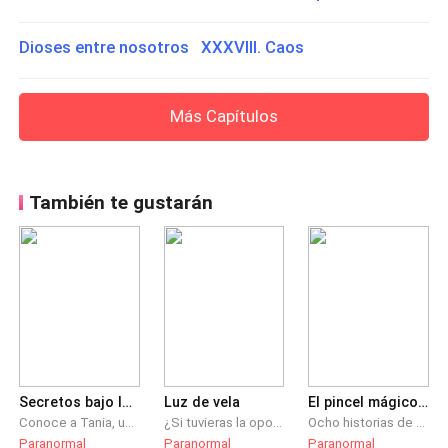
Dioses entre nosotros XXXVIII. Caos
Más Capítulos
También te gustarán
Secretos bajo la luna
Luz de vela
El pincel mágico y otros relatos contemporáneos
Conoce a Tania, una joven con un pasado inestable, un presente confuso y un futuro incierto, a quien la vida le cambia vertiginosamente una noche luna llena y le demuestra que nadie es lo que aparenta ser. Disfruta de esta novela romántica de fantasía con hombres lobos repleta de suspenso, intrigas y misterios, cargada además, de emocionantes giros argumentales que te dejarán sin aliento.
¿Si tuvieras la oportunidad de posponer tu muerte, aunque fuera a un alto precio... la tomarías? Una historia de sacrificio
Ocho historias de suspenso, ciencia-ficción, fantasía, terror que te llevarán de un día cotidiano a un final sorprendente. Uno de los libros de cuentos independiente más descargado, ahora en Buenovela.
Paranormal
Paranormal
Paranormal