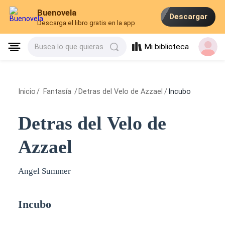
Buenovela
Descargar
Descarga el libro gratis en la app
Mi biblioteca
Busca lo que quieras
Inicio
/
Fantasía
/
Detras del Velo de Azzael
/
Incubo
Detras del Velo de
Azzael
Angel Summer
Incubo