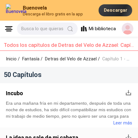
Buenovela
Descargar
Descarga el libro gratis en la app
Mi biblioteca
Busca lo que quieras
Todos los capítulos de Detras del Velo de Azzael: Capítulo 1 - Capítulo 10
Inicio /
Fantasía
/
Detras del Velo de Azzael /
Capítulo 1 - Capítulo 10
50 Capítulos
Incubo
Era una mañana fría en mi departamento, después de toda una
noche de estudios, ha sido difícil compatibilizar mis estudios con
mi trabajo de medio tiempo, pero no quiero ser una carga para
mis padres, se esfuerzan demasiado por mí, quiero terminar
Leer más
mis estudios pronto y poderlos ayudar con mi hermana menor,
ella será la doctora de la familia.Hoy tengo turno en la tienda y
La idea no sale de mi cabeza