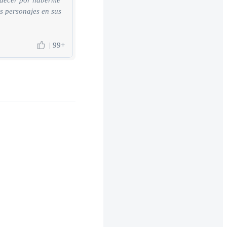
radecer por haberme
s personajes en sus
| 99+