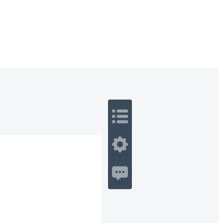
 Romance
Sci-Fi
Guerra
Otros