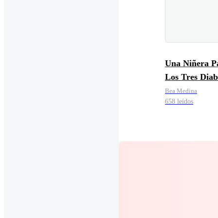
Una Niñera P
Los Tres Diab
Del Ceo
Bea Medina
658 leídos