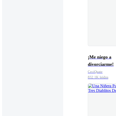
¡Me niego a
divorciarme!
CeciQuate
832.1K leídos