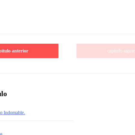
pítulo anterior
capítulo siguie
ulo
to Indomable.
s.