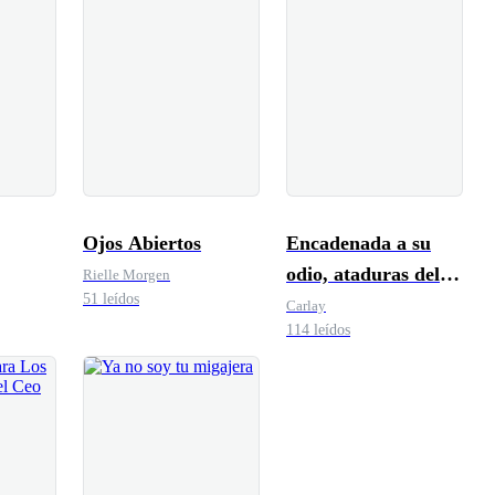
Ojos Abiertos
Encadenada a su
odio, ataduras del
Rielle Morgen
51 leídos
corazón
Carlay
114 leídos