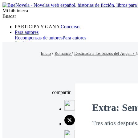
Mi biblioteca
Buscar
PARTICIPA Y GANA
Concurso
Para autores
Recompensas de autores
Para autores
Ranking
Navegar
Inicio
/
Romance
/
Destinada a los brazos del Angel. /
E
Novelas
Cuentos Cortos
Todos
Romance
Hombre lobo
Mafia
Sistema
Fantasía
Urbano
LG
compartir
Extra: Sen
Tres años después.