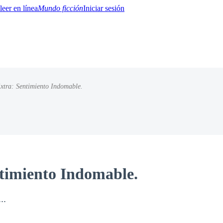
Mundo ficción
Iniciar sesión
xtra: Sentimiento Indomable.
BTQ+
YA/TEEN
Paranormal
Misterio/Thriller
Oriental
Juegos
Historia
MM
timiento Indomable.
..