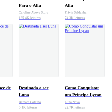
Para o Alfa
Alfa
Caroline Above Story
Flávia Saldanha
125.4K leituras
74.3K leituras
ce de
Destinada a ser
Como Conquistar
Luna
um Príncipe Lycan
Bárbara Gotardo
Luna Nova
6.1K leituras
22.7K leituras