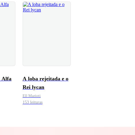
 Alfa
A loba rejeitada e o
Rei lycan
Ell Marioti
153 leituras