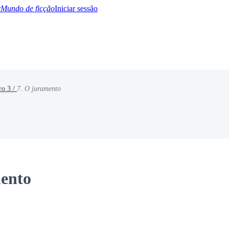
Mundo de ficção
Iniciar sessão
ro 3 /
7. O juramento
BTQ+
YA/TEEN
Paranormal
Misterio/Thriller
Oriental
Juegos
Historia
MM
mento