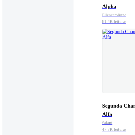
Alpha
Ellencarolinne
81.4K leituras
Segunda Chan
Alfa
Salani
47.7K leituras