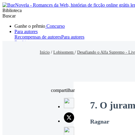
Biblioteca
Buscar
Ganhe o prêmio
Concurso
Para autores
Recompensas de autores
Para autores
Ranking
Navegar
Início
/
Lobisomem
/
Desafiando o Alfa Supremo - Liv
Novelas
Contos Curtos
Todos
Romance
Hombre lobo
Mafia
Sistema
Fantasía
Urbano
LG
compartilhar
7. O jura
Ragnar