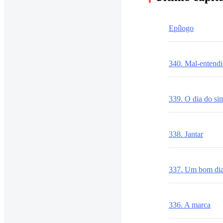
Epílogo
340. Mal-entend
339. O dia do si
338. Jantar
337. Um bom di
336. A marca