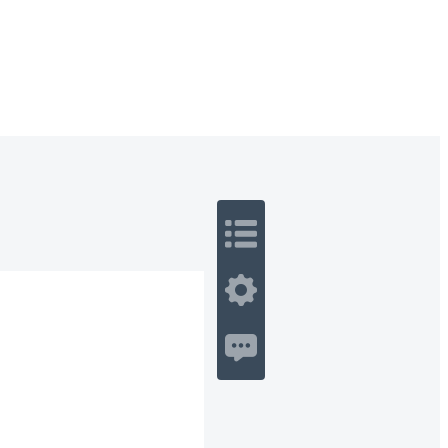
 Romance
Sci-Fi
Guerra
Otros