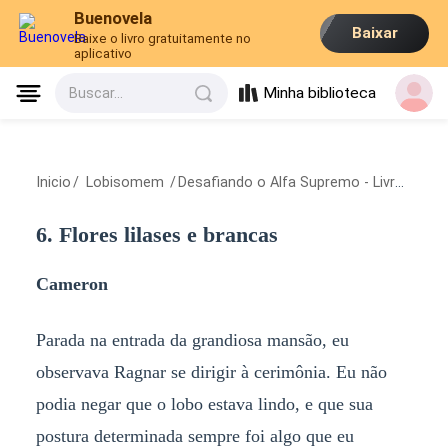
Buenovela
Baixar
Baixe o livro gratuitamente no
aplicativo
Minha biblioteca
Buscar...
Inicio
/
Lobisomem
/
Desafiando o Alfa Supremo - Livro 3
/
6. 
6. Flores lilases e brancas
Cameron
Parada na entrada da grandiosa mansão, eu
observava Ragnar se dirigir à cerimônia. Eu não
podia negar que o lobo estava lindo, e que sua
postura determinada sempre foi algo que eu