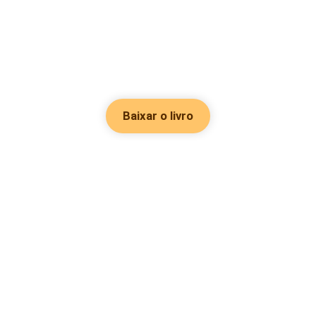
Baixar o livro
Hot Genres
Romance
Recursos
Hombre lobo
Palavras-chave
Redes sociais
Mafia
Pesquisas importantes