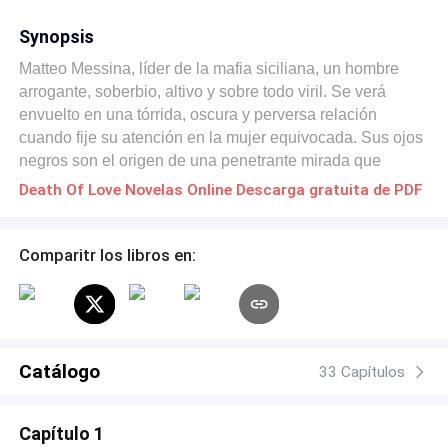
Synopsis
Matteo Messina, líder de la mafia siciliana, un hombre
arrogante, soberbio, altivo y sobre todo viril. Se verá
envuelto en una tórrida, oscura y perversa relación
cuando fije su atención en la mujer equivocada. Sus ojos
negros son el origen de una penetrante mirada que
congela la sangre en las venas; alto, fornido y
Death Of Love Novelas Online Descarga gratuita de PDF
malditamente atractivo quedará entre la espada y la
pared cuando deba elegir entre lo que siempre ha
deseado: su libertad y el poder o la pasión y la lujuria que
Comparitr los libros en:
se desata en sus venas. Lionetta Petrucci, una mujer que
no está dispuesta a ser la dulce flor de ningún hombre, se
convierte en la perdición de Matteo. ¿Será ella la próxima
reina de la Cosa Nostra ¿O Matteo sellará el destino de
ella de la peor manera?
Catálogo
33 Capítulos
Capítulo 1