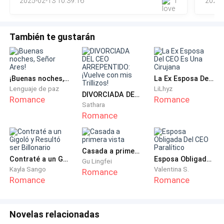
2025-02-13 10:39:16
1
2025-
mi corazón late con furia. Subo, la de
padre y me inclino para besar la mano que me
presenta.
También te gustarán
—¿Sabes por qué te mandé a venir? —Va directo al
grano.
Me gusta
¡Buenas noches, Señor Ares!
La Ex Esposa Del CEO Es Una Cirujana
Lenguaje de paz
LiLhyz
DIVORCIADA DEL CEO ARREPENTIDO: ¡Vuelve con mis Trillizos!
Romance
Romance
—Realmente lo ignoro —digo sin ningún tipo de
Sathara
Romance
emoción—, sin embargo, supongo que ya sabes sobre
la situación en Siracusa —agrego sin apartar la mirada
de él.
Casada a primera vista
Contraté a un Gigoló y Resultó ser Billonario
Esposa Obligada Del CEO Paralítico
Gu Lingfei
—Te equivocas, no es por eso que te mande a llamar,
Kayla Sango
Valentina S.
Romance
Romance
Romance
aunque es un punto que también debemos tocar, sin
embargo, por ahora quiero que estés informado de
que en tres días te casaras. —Frunzo el ceño
Novelas relacionadas
ligeramente—. Elegí a la hija menor de uno de