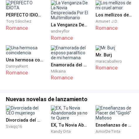
nuestros miembros, su familia es fuerte y ha
aportado mucho a la organización. —Aprieto la
PERFECTO IDIOTA
Los mellizos de mi cruel amor
mandíbula sintiendo como el coraje invade mis venas
Tory Sánchez
Amunet J.D.
La Venganza De La Novia Despreciada Por El Multimillonario
Romance
Romance
—. Es una joven adecuada, Bianca Zanetti, tiene veinte
andreyflor
Romance
años y ha sido educada para obedecer las órdenes, es
silenciosa y sumisa, adecuada para un hombre como
tú y será perfecta como madre —concluye.
Mr. Burj
Una hermosa coincidencia
maracaballero
Enamorada del esposo paralítico de mi hermana
DannyaRent
Romance
—¡No puedes estar hablando en serio! —exclamo con
Milkaina
Romance
aparente tranquilidad, aunque mi voz suena hostil y a
Romance
punto de explotar.
Nuevas novelas de lanzamiento
—Sabes bien que el jefe de la organización debe tener
una esposa, algo que debió haber ocurrido hace varios
años, es hora de que tomes en serio nuestras
Divorciada del CEO mujeriego
costumbres —observa sin que mi leve explosión le
EX, Tu Novia Abandonada ya no te Quiere
Enseñanzas de Placer del "Gigoló" Mafioso
Svaqq16
Kandy Orta
AmorDeTinta
haya afectado—, de lo contrario, Adriano deberá