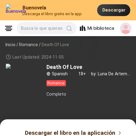
Buenovela
Descargar
Descarga el libro gratis en la app
Mi biblioteca
Busca lo que quieras
Inicio /
Romance
/
Death Of Love
Last Updated: 2024-11-05
Death Of Love
Spanish
·
18+
·
by: Luna De Artemis
Romance
Completo
Descargar el libro en la aplicación