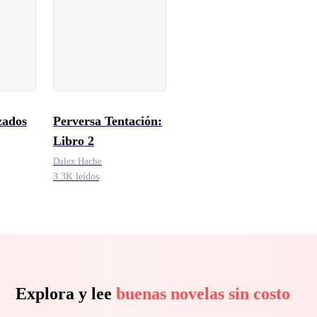
zados
Perversa Tentación:
Libro 2
Dalex Hache
3.3K leídos
Explora y lee
buenas novelas sin costo