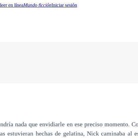
Mundo ficción
Iniciar sesión
BTQ+
YA/TEEN
Paranormal
Misterio/Thriller
Oriental
Juegos
Historia
MM
ndría nada que envidiarle en ese preciso momento. C
as estuvieran hechas de gelatina, Nick caminaba al es