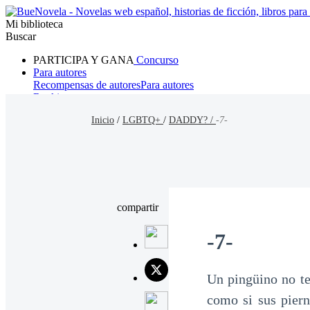
Mi biblioteca
Buscar
PARTICIPA Y GANA
Concurso
Para autores
Recompensas de autores
Para autores
Ranking
Navegar
Inicio
/
LGBTQ+
/
DADDY? /
-7-
Novelas
Cuentos Cortos
Todos
Romance
Hombre lobo
Mafia
Sistema
Fantasía
Urbano
LG
compartir
-7-
Un pingüino no te
como si sus piern