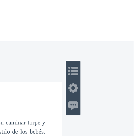
 Romance
Sci-Fi
Guerra
Otros
on caminar torpe y
tilo de los bebés.