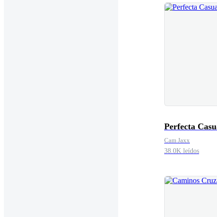
Perfecta Casu
Cam Jaxx
38.0K leídos