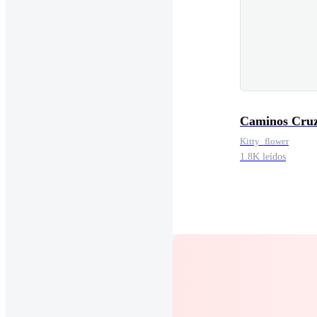
Caminos Cru
Kitty_flower
1.8K leídos