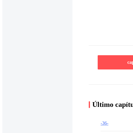
ca
Último capít
-36-