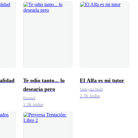
alidad
Te odio tanto... lo
El Alfa es mi tutor
desearía pero
Valkyria Wolf
2.7K leídos
Eternel
1.5K leídos