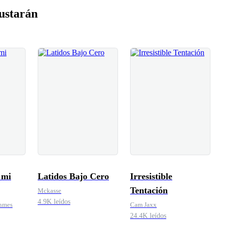
ustarán
 mi
Latidos Bajo Cero
Irresistible
Tentación
Mckasse
4.9K leídos
enmes
Cam Jaxx
24.4K leídos