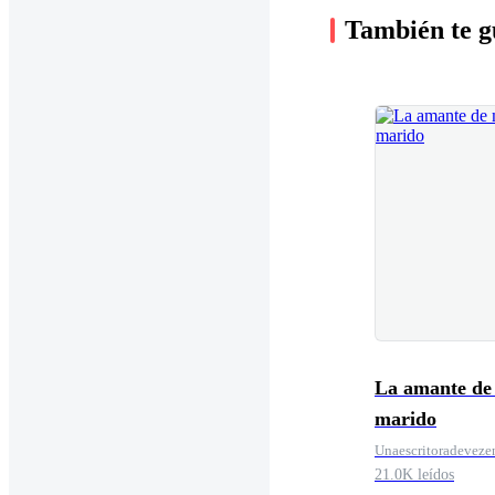
También te g
La amante de
marido
Unaescritoradevez
21.0K leídos