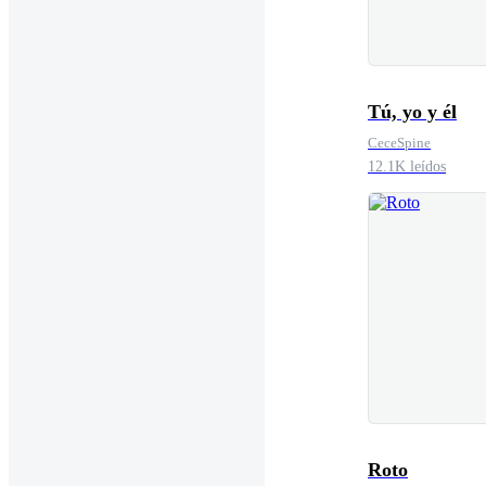
Tú, yo y él
CeceSpine
12.1K leídos
Roto