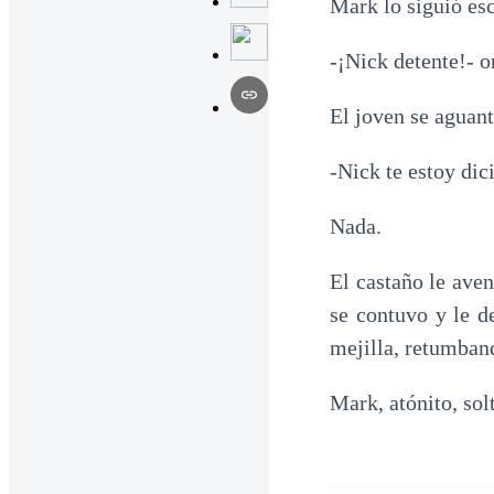
Mark lo siguió esc
-¡Nick detente!- 
El joven se aguant
-Nick te estoy dic
Nada.
El castaño le aven
se contuvo y le d
mejilla, retumband
Mark, atónito, sol