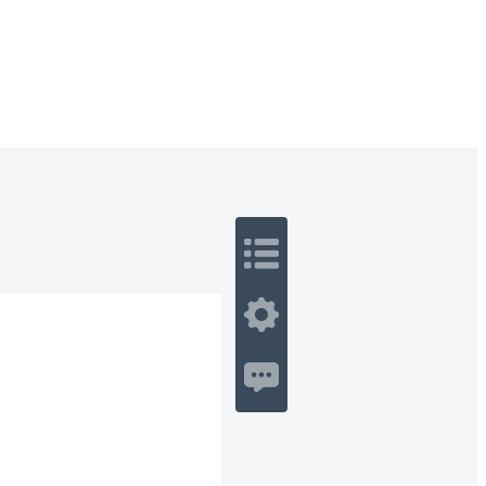
 Romance
Sci-Fi
Guerra
Otros