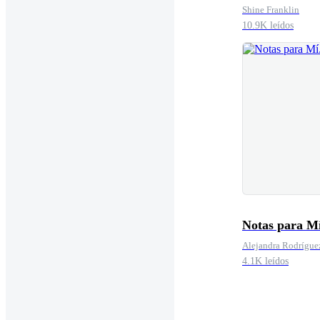
Shine Franklin
10.9K leídos
Notas para Mí
Alejandra Rodrígue
4.1K leídos