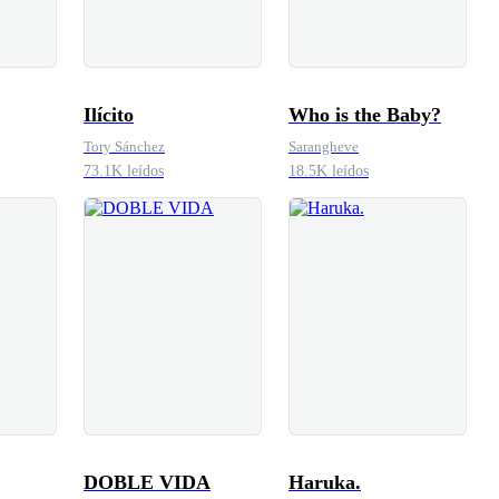
Ilícito
Who is the Baby?
Tory Sánchez
Sarangheve
73.1K leídos
18.5K leídos
DOBLE VIDA
Haruka.