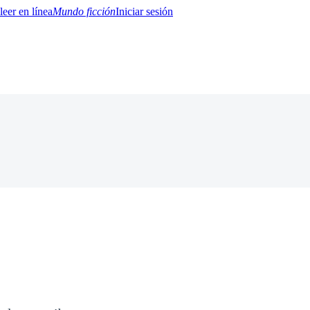
Mundo ficción
Iniciar sesión
BTQ+
YA/TEEN
Paranormal
Misterio/Thriller
Oriental
Juegos
Historia
MM