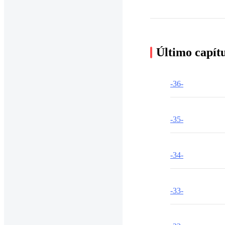
Último capít
-36-
-35-
-34-
-33-