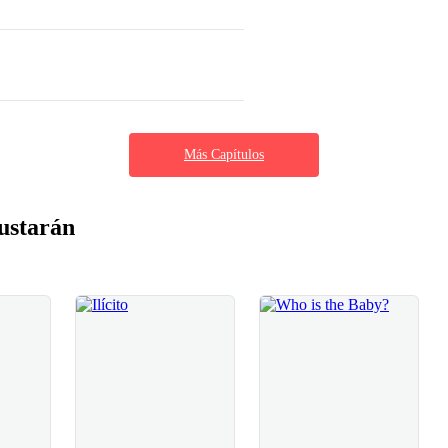
Más Capítulos
ustarán