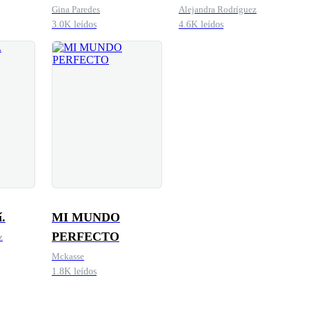
Gina Paredes
Alejandra Rodríguez
3.0K leídos
4.6K leídos
.
MI MUNDO
PERFECTO
z
Mckasse
1.8K leídos