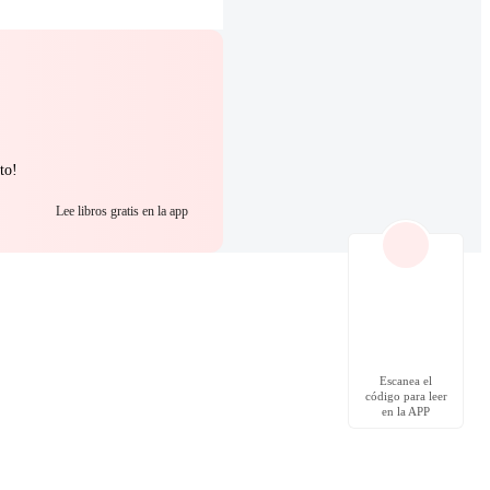
to!
Lee libros gratis en la app
Escanea el
código para leer
en la APP