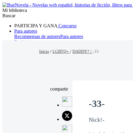
Mi biblioteca
Buscar
PARTICIPA Y GANA
Concurso
Para autores
Recompensas de autores
Para autores
Ranking
Navegar
Inicio
/
LGBTQ+
/
DADDY? /
-33-
Novelas
Cuentos Cortos
Todos
Romance
Hombre lobo
Mafia
Sistema
Fantasía
Urbano
LG
compartir
-33-
Nick!-