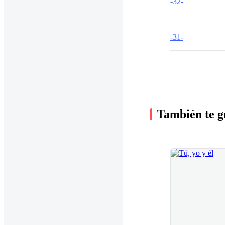
-32-
-31-
También te g