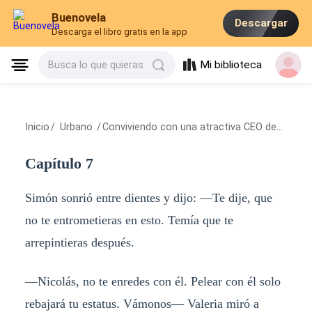
Buenovela
Descargar
Descarga el libro gratis en la app
Mi biblioteca
Busca lo que quieras
Inicio
/
Urbano
/
Conviviendo con una atractiva CEO después del divorcio
Capítulo 7
Simón sonrió entre dientes y dijo: —Te dije, que
no te entrometieras en esto. Temía que te
arrepintieras después.
—Nicolás, no te enredes con él. Pelear con él solo
rebajará tu estatus. Vámonos— Valeria miró a