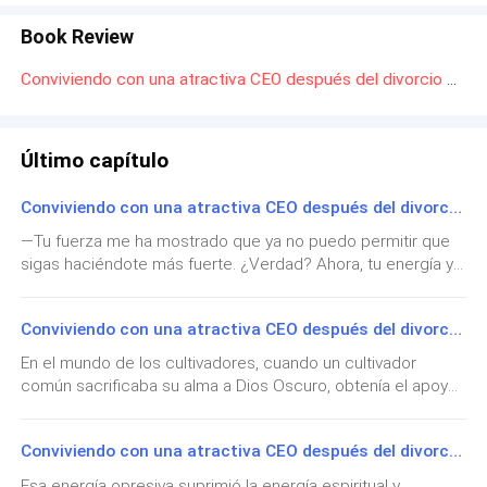
Book Review
Conviviendo con una atractiva CEO después del divorcio Reseña y Capítulos Calientes: Conoce la historia de Simón Palacios
Último capítulo
Conviviendo con una atractiva CEO después del divorcio Capitulo 2400
—Tu fuerza me ha mostrado que ya no puedo permitir que
sigas haciéndote más fuerte. ¿Verdad? Ahora, tu energía y
tu esencia deben pertenecerme. Te devoraré y heredaré tu
poder para regresar al mundo de la Luz. ¡Voy a envolver
Conviviendo con una atractiva CEO después del divorcio Capitulo 2399
todo el plano intermedio en la niebla de la oscuridad! —dijo
entusiasmado el mensajero de la oscuridad, mientras una
En el mundo de los cultivadores, cuando un cultivador
espesa atmósfera de destrucción negra lo rodeaba.Simón,
común sacrificaba su alma a Dios Oscuro, obtenía el apoyo
tras un breve momento de confusión, reaccionó con
de su poder. Sin embargo, los cultivadores más poderosos,
rapidez. Miró fijamente al mensajero de la oscuridad y
tras realizar este sacrificio, podían convertirse en
preguntó con cierta curiosidad:—¿Tú eres el soberano de la
Conviviendo con una atractiva CEO después del divorcio Capitulo 2398
marionetas del Dios Oscuro en este mundo, conectándose
oscuridad? ¿Eres su avatar?El mensajero de la oscuridad
de esta forma a su voluntad mediante una extraña energía
Esa energía opresiva suprimió la energía espiritual y