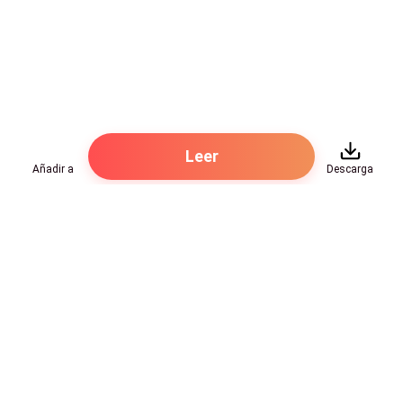
Leer
Añadir a
Descarga
Hot Genres
Romance
Recursos
Hombre lobo
Palabras clave
Redes Sociales
Mafia
Búsquedas calientes