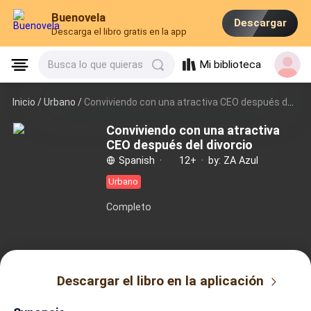
Buenovela
Descargar
Descarga el libro gratis en la app
Mi biblioteca
Busca lo que quieras
Inicio /
Urbano
/
Conviviendo con una atractiva CEO después del divorcio
Conviviendo con una atractiva
CEO después del divorcio
Spanish
·
12+
·
by: ZA Azul
Urbano
Completo
Descargar el libro en la aplicación