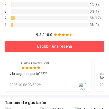
de Zolan, quien cla
4
1%(3)
3
0%(1)
2
5%(17)
1
3%(9)
9.2 / 10.0
Escribir una reseña
Carlos Chartz HY10
y la segunda parte?????
cuand
favor
2025-10-08 08:52:38
3
2025-
También te gustarán