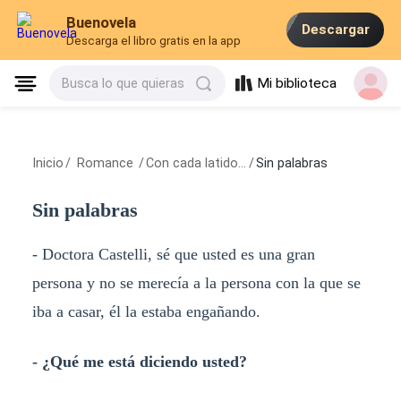
Buenovela
Descargar
Descarga el libro gratis en la app
Mi biblioteca
Busca lo que quieras
Inicio
/
Romance
/
Con cada latido...
/
Sin palabras
Sin palabras
- Doctora Castelli, sé que usted es una gran
persona y no se merecía a la persona con la que se
iba a casar, él la estaba engañando.
- ¿Qué me está diciendo usted?