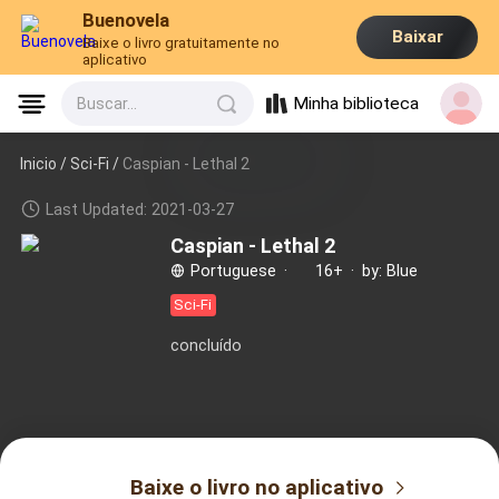
Buenovela
Baixar
Baixe o livro gratuitamente no
aplicativo
Minha biblioteca
Buscar...
Inicio /
Sci-Fi
/
Caspian - Lethal 2
Last Updated: 2021-03-27
Caspian - Lethal 2
Portuguese
·
16+
·
by: Blue
Sci-Fi
concluído
Baixe o livro no aplicativo