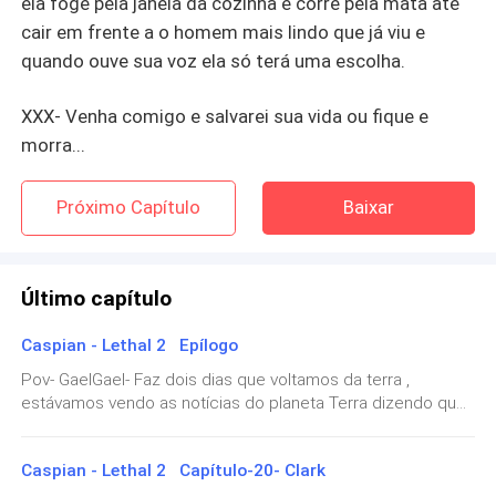
ela foge pela janela da cozinha e corre pela mata até
cair em frente a o homem mais lindo que já viu e
quando ouve sua voz ela só terá uma escolha.
XXX- Venha comigo e salvarei sua vida ou fique e
morra...
Próximo Capítulo
Baixar
Último capítulo
Caspian - Lethal 2 Epílogo
Pov- GaelGael- Faz dois dias que voltamos da terra ,
estávamos vendo as notícias do planeta Terra dizendo que
uma enchente tinha quase destruído a maior parte da
floresta em Budapeste e destruído boa parte da floresta
Caspian - Lethal 2 Capítulo-20- Clark
quando chegava a Transilvânia.Pelo menos assim todos os