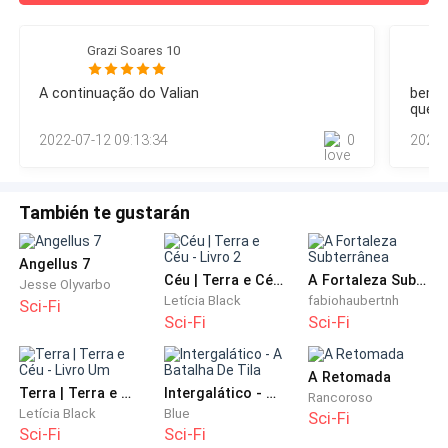
os irmãos junto com todos os guerreiros do planeta estão
furiosos pois por causa deles, dois filhotes preciosos de
Grazi Soares 10
Lethalyant quase foram mortos.E o pior é que o meu
menino ainda está sendo observado, meu pobre Thauan,
A continuação do Valian
bem q
mas de pobre ele não tem nada, além de
que fo
2022-07-12 09:13:34
0
2022-
También te gustarán
Angellus 7
Céu | Terra e Céu - Livro 2
A Fortaleza Subterrânea
Jesse Olyvarbo
Letícia Black
fabiohaubertnh
Sci-Fi
Sci-Fi
Sci-Fi
A Retomada
Terra | Terra e Céu - Livro Um
Intergalático - A Batalha De Tila
Rancoroso
Letícia Black
Blue
Sci-Fi
Sci-Fi
Sci-Fi