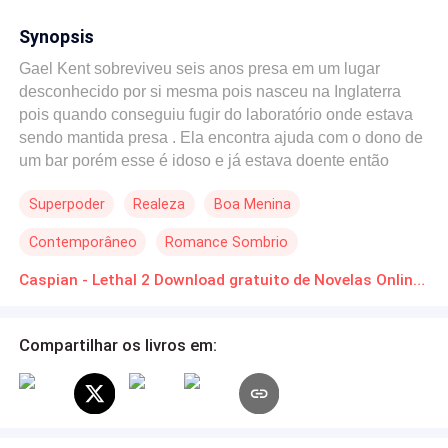
Synopsis
Gael Kent sobreviveu seis anos presa em um lugar
desconhecido por si mesma pois nasceu na Inglaterra
pois quando conseguiu fugir do laboratório onde estava
sendo mantida presa . Ela encontra ajuda com o dono de
um bar porém esse é idoso e já estava doente então
deixa para ela sua fazenda no interior da Romênia , ela
Superpoder
Realeza
Boa Menina
não falava nada do idioma Romeno então decidi viver
isolada até ouvir barulhos do lado de fora e descobrir que
Contemporâneo
Romance Sombrio
estavam invadindo sua casa para matá-la ou estuprá-la .
ela foge pela janela da cozinha e corre pela mata até cair
Caspian - Lethal 2 Download gratuito de Novelas Online em PDF
em frente a o homem mais lindo que já viu e quando ouve
sua voz ela só terá uma escolha. XXX- Venha comigo e
Compartilhar os livros em:
salvarei sua vida ou fique e morra...