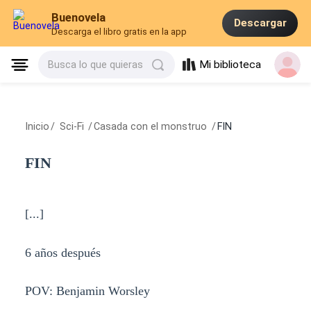
Buenovela
Descargar
Descarga el libro gratis en la app
Mi biblioteca
Busca lo que quieras
Inicio
/
Sci-Fi
/
Casada con el monstruo
/
FIN
FIN
[...]
6 años después
POV: Benjamin Worsley