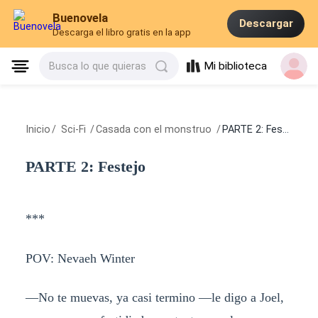
Buenovela
Descargar
Descarga el libro gratis en la app
Mi biblioteca
Busca lo que quieras
Inicio
/
Sci-Fi
/
Casada con el monstruo
/
PARTE 2: Festejo
PARTE 2: Festejo
***
POV: Nevaeh Winter
—No te muevas, ya casi termino —le digo a Joel,