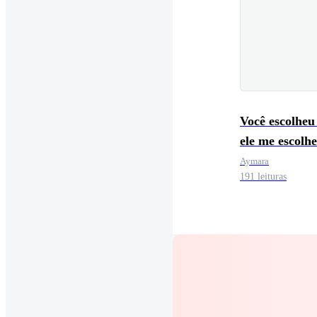
Você escolheu 
ele me escolh
Aymara
191 leituras