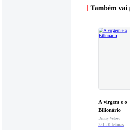
Também vai 
A virgem e o
Bilionário
Danny Veloso
251.2K leituras