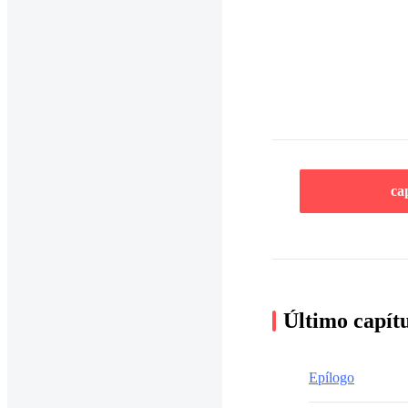
ca
Último capít
Epílogo