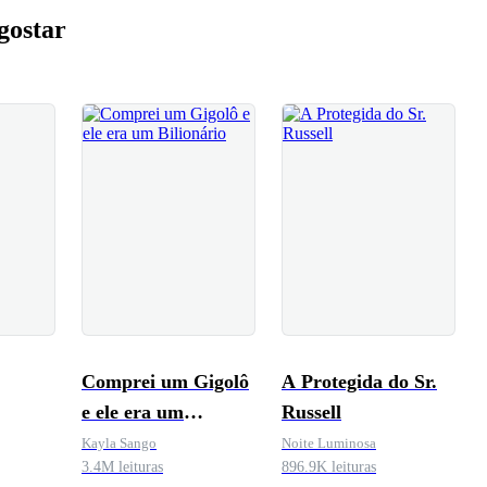
gostar
Comprei um Gigolô
A Protegida do Sr.
e ele era um
Russell
Bilionário
Kayla Sango
Noite Luminosa
3.4M leituras
896.9K leituras