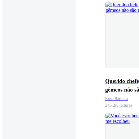
Querido chefe
gêmeos não s
teus!
Rose Barbosa
246.2K leituras