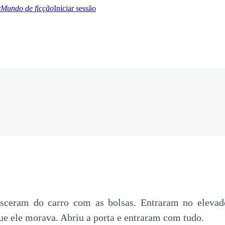
Mundo de ficção
Iniciar sessão
BTQ+
YA/TEEN
Paranormal
Misterio/Thriller
Oriental
Juegos
Historia
MM
esceram do carro com as bolsas. Entraram no eleva
e ele morava. Abriu a porta e entraram com tudo.