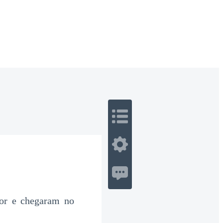
 Romance
Sci-Fi
Guerra
Otros
dor e chegaram no