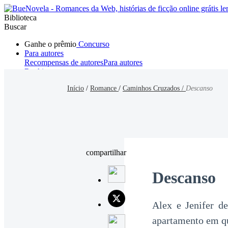
Biblioteca
Buscar
Ganhe o prêmio
Concurso
Para autores
Recompensas de autores
Para autores
Ranking
Navegar
Início
/
Romance
/
Caminhos Cruzados /
Descanso
Novelas
Contos Curtos
Todos
Romance
Hombre lobo
Mafia
Sistema
Fantasía
Urbano
LG
compartilhar
Descanso
Alex e Jenifer d
apartamento em qu