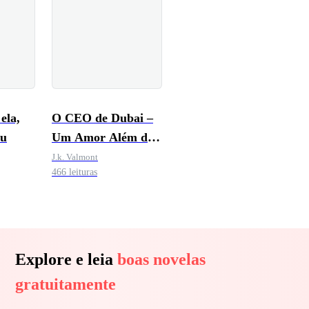
ela,
O CEO de Dubai –
eu
Um Amor Além do
Destino
J.k. Valmont
466 leituras
Explore e leia
boas novelas
gratuitamente