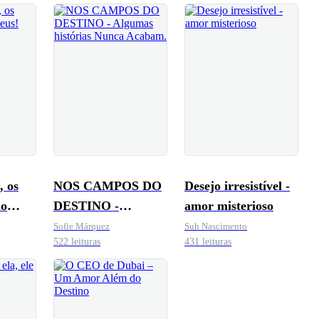
, os
NOS CAMPOS DO
Desejo irresistível -
ão
DESTINO -
amor misterioso
Algumas histórias
Sofie Márquez
Suh Nascimento
522 leituras
431 leituras
Nunca Acabam.