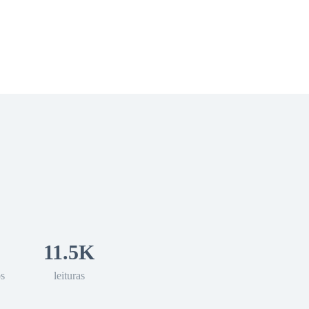
 Romance
Sci-Fi
Guerra
Otros
11.5K
os
leituras