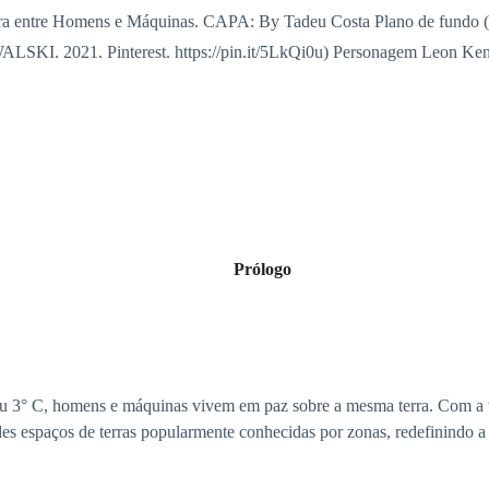
uerra entre Homens e Máquinas. CAPA: By Tadeu Costa Plano de fundo (
KI. 2021. Pinterest. https://pin.it/5LkQi0u) Personagem Leon K
Prólogo
u 3° C, homens e máquinas vivem em paz sobre a mesma terra. Com a v
des espaços de terras popularmente conhecidas por zonas, redefinindo a g