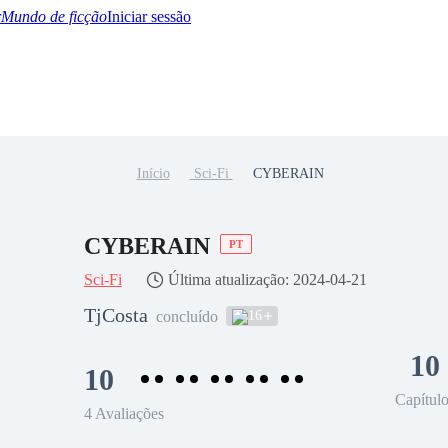
Mundo de ficção
Iniciar sessão
Início
Sci-Fi
CYBERAIN
BTQ+
YA/TEEN
Paranormal
Misterio/Thriller
Oriental
Juegos
Historia
MM
CYBERAIN
PT
Sci-Fi
Última atualização: 2024-04-21
TjCosta
16
concluído
10
10
Capítul
4 Avaliações