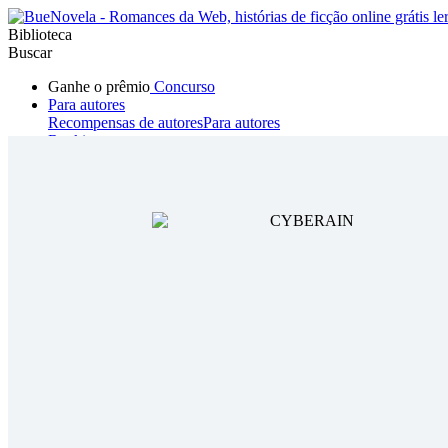
Biblioteca
Buscar
Ganhe o prêmio
Concurso
Para autores
Recompensas de autores
Para autores
Ranking
Navegar
Novelas
Contos Curtos
Todos
Romance
Hombre lobo
Mafia
Sistema
Fantasía
Urbano
LG