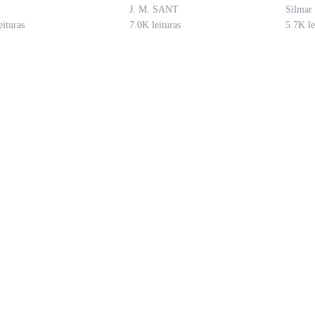
J. M. SANT
Silmar 
a, poucas coisas fariam isso, um atropelamento talvez ou então...
eituras
7.0K leituras
5.7K le
s aconteceu aqui, e mantenha a descrição.
o crime, então se aproxima do perito que está tirando fotos da vítima.