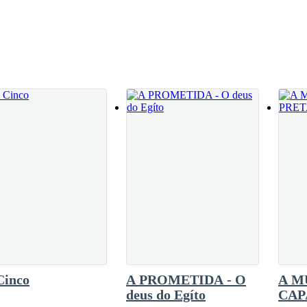
ho. Completa Obrien dirigindo -se ao seu
quanto Obrien se arruma, B23 anda até a janela
e em seu rosto de aspecto macio e aveludado,
nela.... quase todos os dias ela ficava aí
e era o mais próximo da natureza que podíamos
é eles uma policial com um papel e uma foto na mão, o entregando ao
hos de Obrien sem palavras.
 levantando com sua arma na mão.
onald entregando a folha para Obrien.
Cinco
A PROMETIDA - O
A M
deus do Egíto
CAP