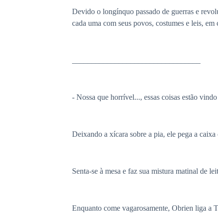
Devido o longínquo passado de guerras e revoluç
cada uma com seus povos, costumes e leis, em c
_________________________________
- Nossa que horrível..., essas coisas estão vind
Deixando a xícara sobre a pia, ele pega a caixa 
Senta-se à mesa e faz sua mistura matinal de leit
Enquanto come vagarosamente, Obrien liga a TV