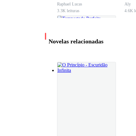
Raphael Lucas
Aly
Obrien - Um assassinato? Nossa, a coisa foi fei
3.3K leituras
4.6K l
Nesse momento, ele se olham surpresos.
Novelas relacionadas
Diretor Donald - investigue e descubra que raio
Então Obrien botou sua Jaqueta e partiu.
_________________________________
Tempestade Perfeita
Marco Barbieri
Debaixo de muita chuva Obrien chega no local d
14.1K leituras