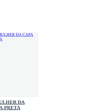
 Diretor Donald, que começou a ler o que estava
ULHER DA
A PRETA