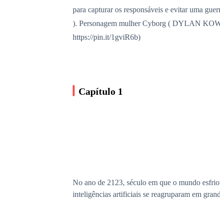
para capturar os responsáveis e evitar uma g
). Personagem mulher Cyborg ( DYLAN KOWALS
https://pin.it/1gviR6b)
Capítulo 1
No ano de 2123, século em que o mundo esfrio
inteligências artificiais se reagruparam em gran