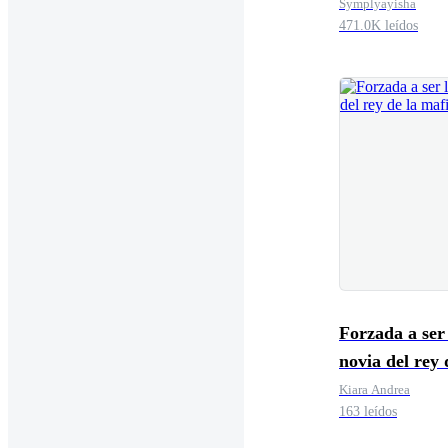
Symplyayisha
471.0K leídos
Forzada a ser
novia del rey 
mafia
Kiara Andrea
163 leídos