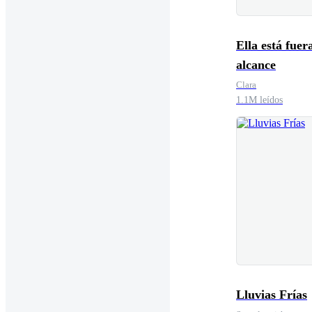
Ella está fuer
alcance
Clara
1.1M leídos
Lluvias Frías