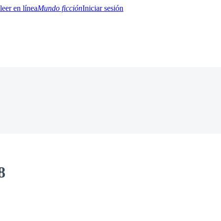
Mundo ficción
Iniciar sesión
BTQ+
YA/TEEN
Paranormal
Misterio/Thriller
Oriental
Juegos
Historia
MM
8