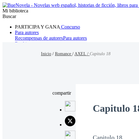
Mi biblioteca
Buscar
PARTICIPA Y GANA
Concurso
Para autores
Recompensas de autores
Para autores
Ranking
Navegar
Inicio
/
Romance
/
AXEL /
Capitulo 18
Novelas
Cuentos Cortos
Todos
Romance
Hombre lobo
Mafia
Sistema
Fantasía
Urbano
LG
compartir
Capitulo 1
Capitulo 18.