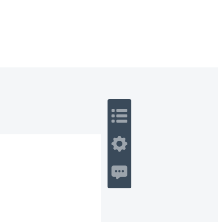
 Romance
Sci-Fi
Guerra
Otros