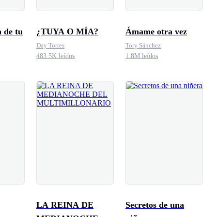
a de tu
¿TUYA O MÍA?
Ámame otra vez
Day Torres
Tory Sánchez
483.5K leídos
1.8M leídos
LA REINA DE
Secretos de una