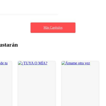
Más Capítulos
ustarán