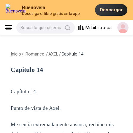
Buenovela
Descargar
Descarga el libro gratis en la app
Mi biblioteca
Busca lo que quieras
Inicio
/
Romance
/
AXEL
/
Capitulo 14
Capitulo 14
Capítulo 14.
Punto de vista de Axel.
Me sentía extremadamente ansiosa, rechine mis