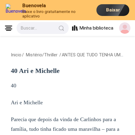
Buenovela
Baixar
Baixe o livro gratuitamente no
aplicativo
Minha biblioteca
Buscar...
Inicio
/
Mistério/Thriller
/
ANTES QUE TUDO TENHA UM FIM
/
4
40 Ari e Michelle
40
Ari e Michelle
Parecia que depois da vinda de Carlinhos para a
família, tudo tinha ficado uma maravilha – para a